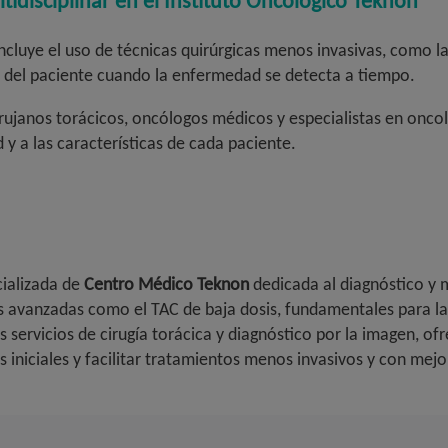
idisciplinar en el Instituto Oncológico Teknon
ncluye el uso de técnicas quirúrgicas menos invasivas, como la
n del paciente cuando la enfermedad se detecta a tiempo.
irujanos torácicos, oncólogos médicos y especialistas en onco
y a las características de cada paciente.
cializada de
Centro Médico Teknon
dedicada al diagnóstico y m
 avanzadas como el TAC de baja dosis, fundamentales para l
 servicios de cirugía torácica y diagnóstico por la imagen, of
es iniciales y facilitar tratamientos menos invasivos y con mej