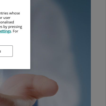
untries whose
or user
sonalised
es by pressing
ettings
. For
s