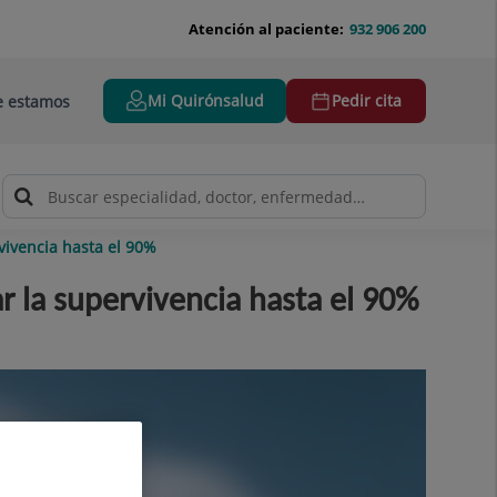
Atención al paciente:
932 906 200
Mi Quirónsalud
Pedir cita
 estamos
vivencia hasta el 90%
 la supervivencia hasta el 90%