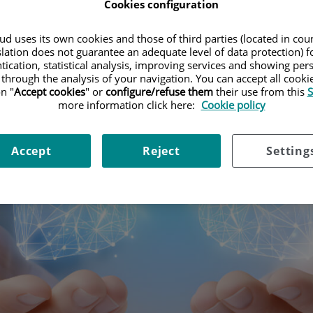
Cookies configuration
d uses its own cookies and those of third parties (located in co
slation does not guarantee an adequate level of data protection) f
tication, statistical analysis, improving services and showing per
 through the analysis of your navigation. You can accept all cooki
n "
Accept cookies
" or
configure/refuse them
their use from this
S
more information click here:
Cookie policy
Accept
Reject
Setting