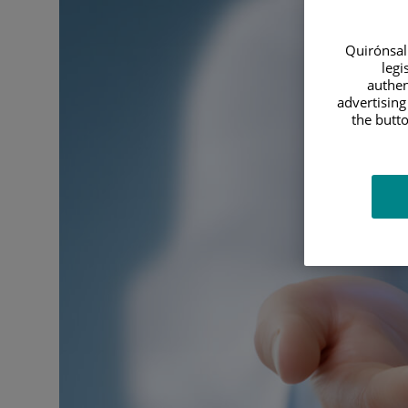
Quirónsalu
legi
authen
advertising
the butto