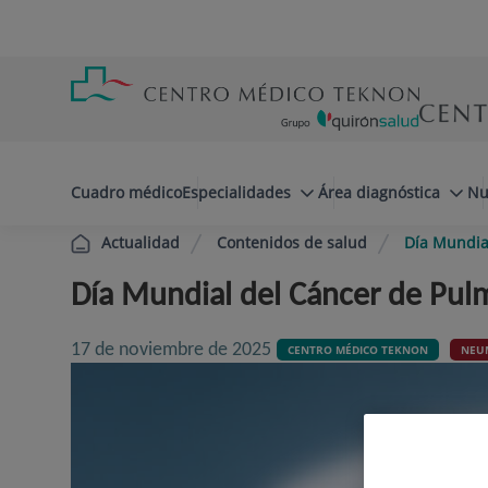
Saltar al contenido
Saltar
Menú
al
teléfono
contenido
cabecera
menuPrincipal
Cuadro médico
Especialidades
Área diagnóstica
Nu
Contenidos de salud
Día Mundial
Actualidad
Día Mundial del Cáncer de Pulm
17 de noviembre de 2025
CENTRO MÉDICO TEKNON
NEU