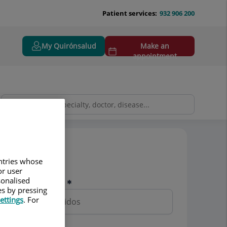
Patient services:
932 906 200
My Quirónsalud
Make an
appointment
Pedir cita
untries whose
or user
sonalised
Nombre y apellidos
es by pressing
ettings
. For
Teléfono