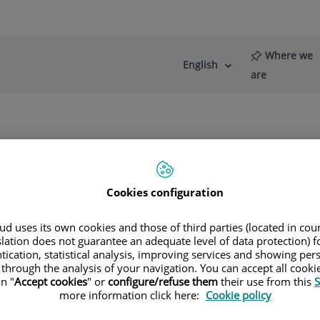
Where we
English
Language
Active
are
selector
Language
re
News
Blog
Cómo identificamos una crisis
Cookies configuration
d uses its own cookies and those of third parties (located in co
slation does not guarantee an adequate level of data protection) f
ia Russi y Oliver
tication, statistical analysis, improving services and showing per
 through the analysis of your navigation. You can accept all cooki
n "
Accept cookies
" or
configure/refuse them
their use from this
S
more information click here:
Cookie policy