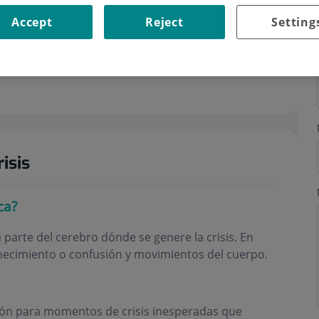
Accept
Reject
Setting
isis
ca?
parte del cerebro dónde se genere la crisis. En
anecimiento o confusión y movimientos del cuerpo.
ción para momentos de crisis inesperadas que