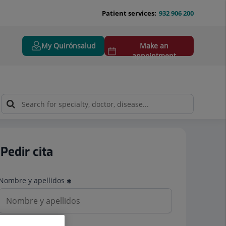
Patient services:
932 906 200
My Quirónsalud
Make an
appointment
Pedir cita
Nombre y apellidos
Teléfono