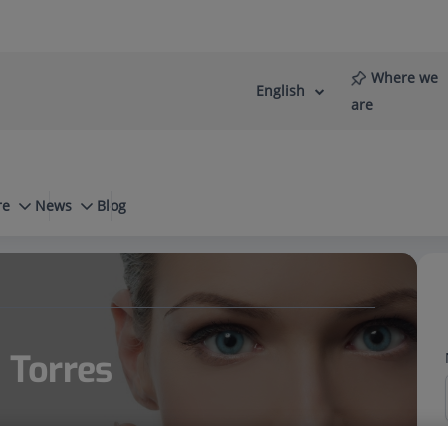
Where we
English
Language
Active
are
selector
Language
re
News
Blog
ic Surgery
Mastopexia
a Torres