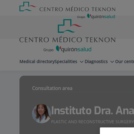
Jump to content
Jump
Menú
to
teléfono
content
cabecera
menuPrincipal
Medical directory
Specialities
Diagnostics
Our cent
Instituto Dra. Ana Torres
Cosmet
Specialities
Consultation area
Instituto Dra. An
PLASTIC AND RECONSTRUCTIVE SURGERY