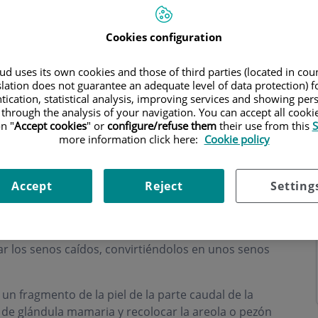
Cookies configuration
d uses its own cookies and those of third parties (located in co
slation does not guarantee an adequate level of data protection) f
ning hours
tication, statistical analysis, improving services and showing per
 through the analysis of your navigation. You can accept all cooki
n "
Accept cookies
" or
configure/refuse them
their use from this
S
more information click here:
Cookie policy
Accept
Reject
Setting
opexia
pexia
son términos que describen una misma
nar los senos caídos, convirtiéndolos en unos senos
 un fragmento de la piel de la parte caudal de la
 de glándula mamaria y recolocar la areola o pezón