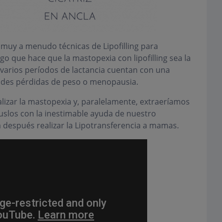
r muy a menudo técnicas de Lipofilling para
o que hace que la mastopexia con lipofilling sea la
s varios períodos de lactancia cuentan con una
ndes pérdidas de peso o menopausia.
izar la mastopexia y, paralelamente, extraeríamos
slos con la inestimable ayuda de nuestro
espués realizar la Lipotransferencia a mamas.