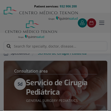
Jump to content
Jump
Menú
Patient services:
932 906 200
Langu
to
teléfono
select
content
cabecera
Toggl
navig
Servicio de Cirugía Pediátrica
Specialities
Consultation area
Servicio de Cirugía
Sd
Pediátrica
GENERAL SURGERY PEDIATRICS