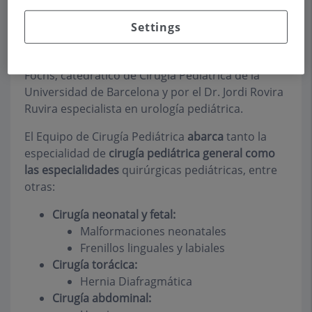
ofrecer soluciones efectivas y eficientes, a las
necesidades asistenciales de los pacientes,
Settings
simepre con la EXCELENCIA como lema,
coordinados por el Profesor Dr. Lluís Morales
Fochs, catedrático de Cirugía Pediátrica de la
Universidad de Barcelona y por el Dr. Jordi Rovira
Ruvira especialista en urología pediátrica.
El Equipo de Cirugía Pediátrica
abarca
tanto la
especialidad de
cirugía pediátrica general
como
las especialidades
quirúrgicas pediátricas, entre
otras:
Cirugía neonatal y fetal:
Malformaciones neonatales
Frenillos linguales y labiales
Cirugía torácica:
Hernia Diafragmática
Cirugía abdominal: