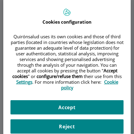
Make an appointment
Cookies configuration
Description
Services
Team
Contact
Relevant details
Quirónsalud uses its own cookies and those of third
parties (located in countries whose legislation does not
guarantee an adequate level of data protection) for
Opening hours
user authentication, statistical analysis, improving
services and showing personalised advertising
through the analysis of your navigation. You can
accept all cookies by pressing the button "
Accept
Description
cookies
" or
configure/refuse them
their use from this
Settings
. For more information click here:
Cookie
policy
El
Equipo de Cirugía Pediátrica
del Centro Médico
Teknon
es uno de los
más avanzados de Europa
en su especialidad.
Accept
Está formado por un Grupo de cirujanos
pediátricos de primer nivel, con reconocida
Reject
experiencia, sólida formación y capacidad para