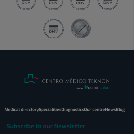
Medical directory
Specialities
Diagnostics
Our centre
News
Blog
Subscribe to our Newsletter