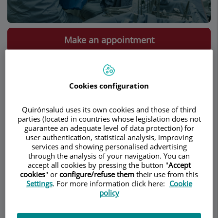
Make an appointment
Description
Services
Team
Contact
Relevant details
Cookies configuration
Opening hours
Quirónsalud uses its own cookies and those of third
parties (located in countries whose legislation does not
guarantee an adequate level of data protection) for
Tumores cerebrales
user authentication, statistical analysis, improving
services and showing personalised advertising
through the analysis of your navigation. You can
La moderna neurocirugía camina por un proceso
accept all cookies by pressing the button "
Accept
de incremento constante en su precisión,
cookies
" or
configure/refuse them
their use from this
Settings
. For more information click here:
Cookie
preservación de la función y control
policy
intraoperatorio de sus objetivos, apoyándose en
los más modernos sistemas de diagnóstico y