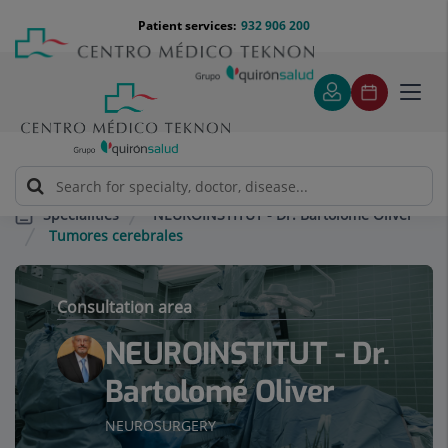
Jump to content
Jump
Menú
Patient services:
932 906 200
Langu
to
teléfono
select
content
cabecera
Toggl
navig
NEUROINSTITUT - Dr. Bartolomé Oliver
Specialities
Tumores cerebrales
Consultation area
NEUROINSTITUT - Dr.
Bartolomé Oliver
NEUROSURGERY