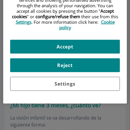
through the analysis of your navigation. You can
accept all cookies by pressing the button "
Accept
cookies
" or
configure/refuse them
their use from this
Settings
. For more information click here:
Cookie
Make an appointment
policy
Description
Services
Team
Contact
Relevant details
Accept
Opening hours
Reject
Preguntas frecuentes sobre
Settings
la oftolmología Pediátrica
¿Mi hijo tiene 3 meses, ¿cuánto ve?
La visión infantil se va desarrollando de la
siguiente forma: