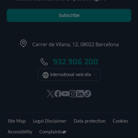
Subscribe
Carrer de Vilana, 12, 08022 Barcelona
932 906 200
International web site
This
This
This
This
This
Link
link
link
link
link
link
to
will
will
will
will
will
external
open
open
open
open
open
application.
Site Map
Legal Disclaimer
Data protection
Cookies
in
in
in
in
in
a
a
a
a
a
Accessibility
Complaints