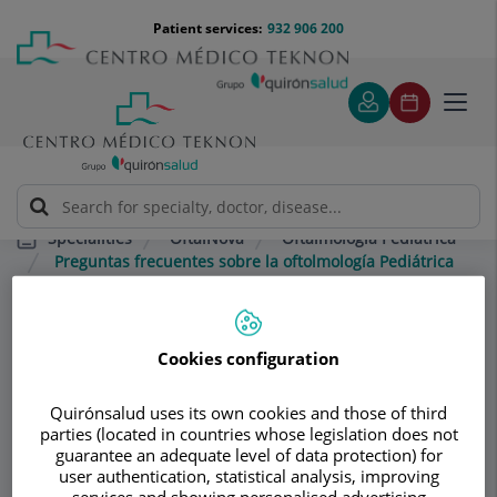
Jump to content
Jump
Menú
Patient services:
932 906 200
Langu
to
teléfono
select
content
cabecera
Toggl
navig
OftalNova
Oftalmología Pediátrica
Specialities
Preguntas frecuentes sobre la oftolmología Pediátrica
Consultation area
Cookies configuration
OftalNova
O
Quirónsalud uses its own cookies and those of third
OPHTHALMOLOGY
parties (located in countries whose legislation does not
guarantee an adequate level of data protection) for
user authentication, statistical analysis, improving
services and showing personalised advertising