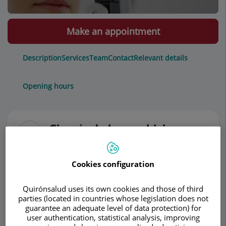
Make an appointment
Description
Services
Team
Contact
Relevant details
Opening hours
Cirugía de la presbicia
El cristalino es una lente elástica que cambia de
Cookies configuration
forma por contracción de un músculo (músculo
ciliar) y nos permite enfocar objetos que se nos
Quirónsalud uses its own cookies and those of third
van acercando (acomodación). A medida que las
parties (located in countries whose legislation does not
imágenes se van acercando, el músculo ciliar se
guarantee an adequate level of data protection) for
user authentication, statistical analysis, improving
tensa y el cristalino aumenta su diámetro