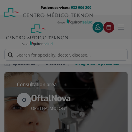
Jump to content
Jump
Menú
Patient services:
932 906 200
Langu
to
teléfono
select
content
cabecera
Toggl
navig
OftalNova
Cirugía de la presbicia
Specialities
Consultation area
OftalNova
O
OPHTHALMOLOGY