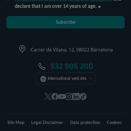
declare that I am over 14 years of age.
Subscribe
Carrer de Vilana, 12, 08022 Barcelona
932 906 200
International web site
This
This
This
This
This
Link
link
link
link
link
link
to
will
will
will
will
will
external
open
open
open
open
open
application.
Site Map
Legal Disclaimer
Data protection
Cookies
in
in
in
in
in