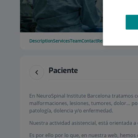
Description
Services
Team
Contact
Relevant details
Ope
Paciente
En NeuroSpinal Institute Barcelona tratamos c
malformaciones, lesiones, tumores, dolor… por
patología, dolencia y/o enfermedad.
Nuestra actividad asistencial, está orientada a
Es por ello por lo que, en nuestra web, hemos 