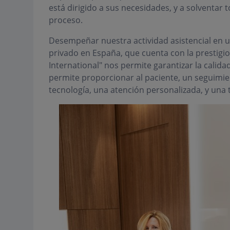
está dirigido a sus necesidades, y a solventar
proceso.
Desempeñar nuestra actividad asistencial en un
privado en España, que cuenta con la prestigi
International" nos permite garantizar la calida
permite proporcionar al paciente, un seguimient
tecnología, una atención personalizada, y una 