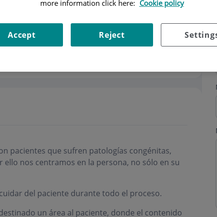
more information click here:
Cookie policy
Accept
Reject
Setting
ning hours
on pacientes que sufren patologías congénitas,
 ello nos centramos en la persona, no sólo en su
 cuidar del paciente durante todo el proceso.
destinado un área al paciente, donde el contenido