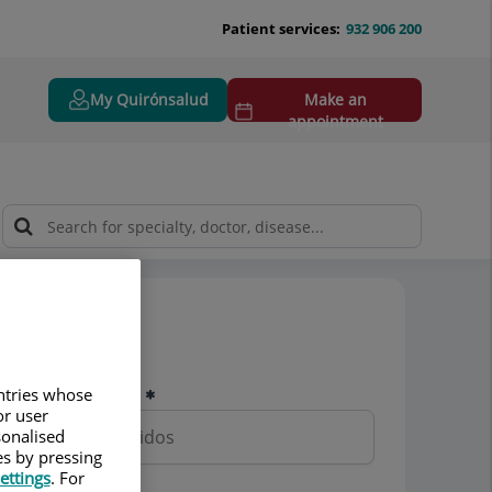
Patient services:
932 906 200
My Quirónsalud
Make an
appointment
Pedir cita
Nombre y apellidos
untries whose
or user
sonalised
es by pressing
ettings
. For
Teléfono