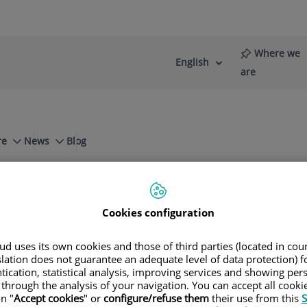
Where we
English
Language
Active
are
selector
Language
re
News
Blog
Paciente
Cookies configuration
itute Barcelona
d uses its own cookies and those of third parties (located in co
slation does not guarantee an adequate level of data protection) f
tication, statistical analysis, improving services and showing per
 through the analysis of your navigation. You can accept all cooki
n "
Accept cookies
" or
configure/refuse them
their use from this
S