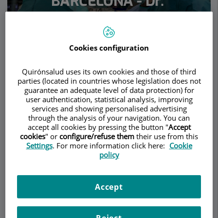
BARCELONA - Dr.
Roberto Lastra
NEUROSURGERY
Cookies configuration
Make an appointment
Quirónsalud uses its own cookies and those of third
Description
Services
Team
Contact
Opening hours
parties (located in countries whose legislation does not
guarantee an adequate level of data protection) for
user authentication, statistical analysis, improving
services and showing personalised advertising
Description
through the analysis of your navigation. You can
accept all cookies by pressing the button "
Accept
cookies
" or
configure/refuse them
their use from this
En Neuroclínica Quirúrgica Barcelona somos
Settings
. For more information click here:
Cookie
especialistas en cirugía cerebral y de la columna
policy
vertebral.
Realizamos técnicas de cirugía mínimamente
Accept
invasiva y de alta precisión, utilizando tecnología
de última generación para la máxima seguridad
intraoperatoria y garantizar una recuperación
Reject