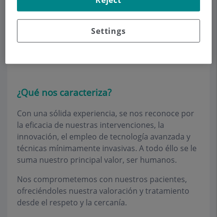
más rápida.
Neuroclínica Quirúrgica Barcelona lo formamos
Settings
un equipo de neurocirujanos comprometidos con
la excelencia en la atención médica y humana.
¿Qué nos caracteriza?
Con una sólida experiencia, se nos reconoce por
la eficacia de nuestras intervenciones, la
innovación, el empleo de tecnología avanzada y
técnicas mínimamente invasivas. A todo éllo se le
suma nuestro principal valor, ser humanos.
Nos comprometemos con nuestros pacientes,
ofreciéndoles nuestra valoración y tratamiento
desde el respeto y la cercanía.