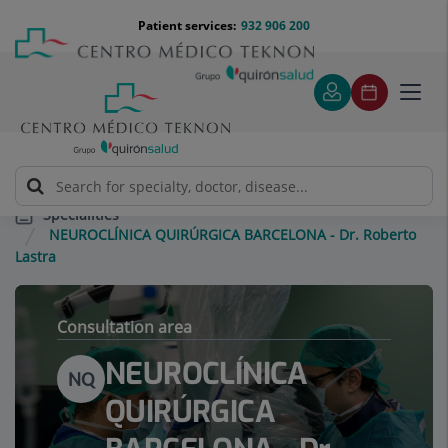
Jump to content
Jump
Menú
Patient services:
932 906 200
Langu
to
teléfono
select
content
cabecera
Toggl
navig
Specialities
NEUROCLÍNICA QUIRÚRGICA BARCELONA - Dr. Roberto
Lastra
Consultation area
NEUROCLÍNICA
NQ
QUIRÚRGICA