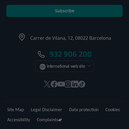
Subscribe
Carrer de Vilana, 12, 08022 Barcelona
932 906 200
International web site
This
This
This
This
This
Link
link
link
link
link
link
to
will
will
will
will
will
external
open
open
open
open
open
application.
Site Map
Legal Disclaimer
Data protection
Cookies
in
in
in
in
in
a
a
a
a
a
Accessibility
Complaints
pop-
pop-
pop-
pop-
pop-