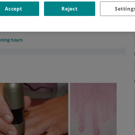
Accept
Reject
Setting
ning hours