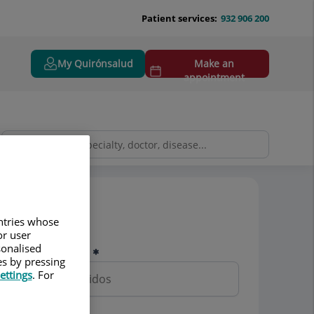
Patient services:
932 906 200
My Quirónsalud
Make an
appointment
Pedir cita
untries whose
or user
sonalised
Nombre y apellidos
es by pressing
ettings
. For
Teléfono