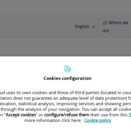
Where we
English
Language
Active
are
selector
Language
re
News
Blog
ntos y Tecnología
Capilaroscopia
Cookies configuration
d uses its own cookies and those of third parties (located in co
slation does not guarantee an adequate level of data protection) f
tication, statistical analysis, improving services and showing per
rtego
 through the analysis of your navigation. You can accept all cooki
n "
Accept cookies
" or
configure/refuse them
their use from this
S
more information click here:
Cookie policy