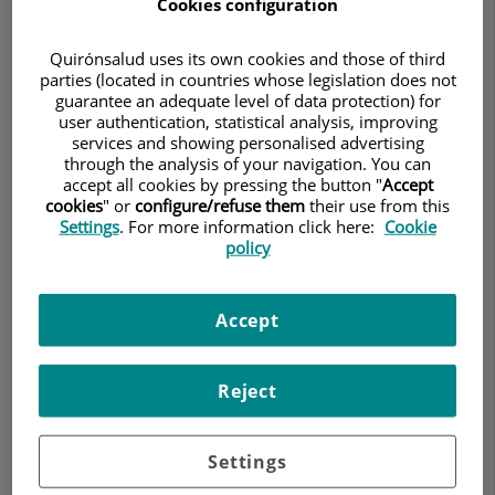
Cookies configuration
Quirónsalud uses its own cookies and those of third
parties (located in countries whose legislation does not
Make an appointment
guarantee an adequate level of data protection) for
user authentication, statistical analysis, improving
services and showing personalised advertising
Description
Services
Team
Contact
Relevant details
through the analysis of your navigation. You can
accept all cookies by pressing the button "
Accept
cookies
" or
configure/refuse them
their use from this
Opening hours
Settings
. For more information click here:
Cookie
policy
Técnicas mínimamente
Accept
invasivas
Reject
Las
técnicas mínimamente invasivas en cirugía de
la columna vertebral
van avanzando de manera
lenta pero progresiva. Las características
Settings
especiales de la cirugía del raquis hacen que los