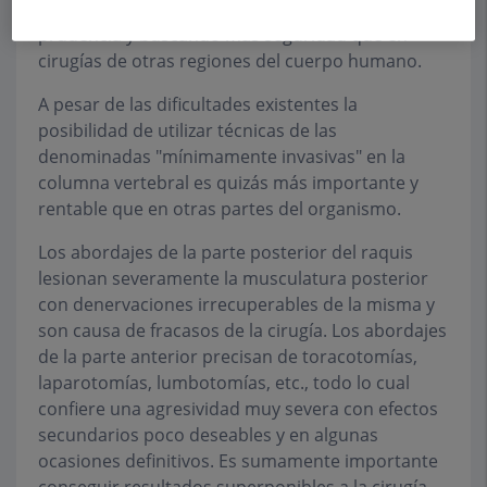
avances se produzcan con más lentitud,
prudencia y buscando más seguridad que en
cirugías de otras regiones del cuerpo humano.
A pesar de las dificultades existentes la
posibilidad de utilizar técnicas de las
denominadas "mínimamente invasivas" en la
columna vertebral es quizás más importante y
rentable que en otras partes del organismo.
Los abordajes de la parte posterior del raquis
lesionan severamente la musculatura posterior
con denervaciones irrecuperables de la misma y
son causa de fracasos de la cirugía. Los abordajes
de la parte anterior precisan de toracotomías,
laparotomías, lumbotomías, etc., todo lo cual
confiere una agresividad muy severa con efectos
secundarios poco deseables y en algunas
ocasiones definitivos. Es sumamente importante