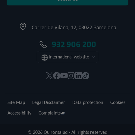
Carrer de Vilana, 12, 08022 Barcelona
932 906 200
International web site
This
This
This
This
This
Link
link
link
link
link
link
to
will
will
will
will
will
external
open
open
open
open
open
application.
Site Map
Legal Disclaimer
Data protection
Cookies
in
in
in
in
in
a
a
a
a
a
Accessibility
Complaints
pop-
pop-
pop-
pop-
pop-
up
up
up
up
up
© 2026 Quirónsalud - All rights reserved