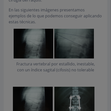
cirugía del raquis.
En las siguientes imágenes presentamos
ejemplos de lo que podemos conseguir aplicando
estas técnicas.
Fractura vertebral por estallido, inestable,
con un índice sagital (cifosis) no tolerable