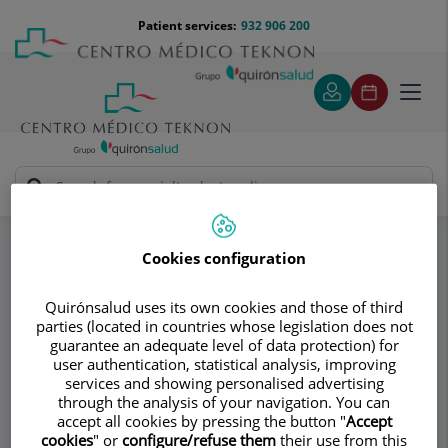
Jump to content
Jump
Menú
Patient services:
932 906 200
Langu
to
teléfono
select
content
cabecera
Toggl
navig
Moisés Sandrús Jorge
Specialities
Pruebas diagnósticas
Espirometría
Cookies configuration
Consultation area
Quirónsalud uses its own cookies and those of third
parties (located in countries whose legislation does not
Moisés Sandrús
guarantee an adequate level of data protection) for
user authentication, statistical analysis, improving
Jorge
services and showing personalised advertising
through the analysis of your navigation. You can
accept all cookies by pressing the button "
Accept
INTERNAL MEDICINE
NEPHROLOGY
cookies
" or
configure/refuse them
their use from this