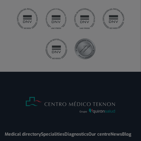
Medical directory
Specialities
Diagnostics
Our centre
News
Blog