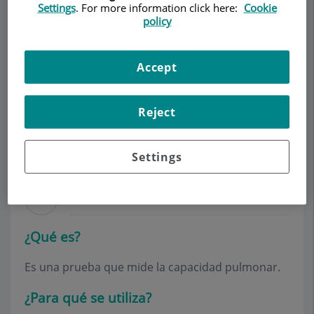
Settings
. For more information click here:
Cookie
policy
Make an appointment
Accept
Description
Services
Team
Contact
Relevant details
Reject
Opening hours
Settings
Espirometría
¿Qué es?
Es una prueba que mide la capacidad pulmonar.
¿Para qué se utiliza?