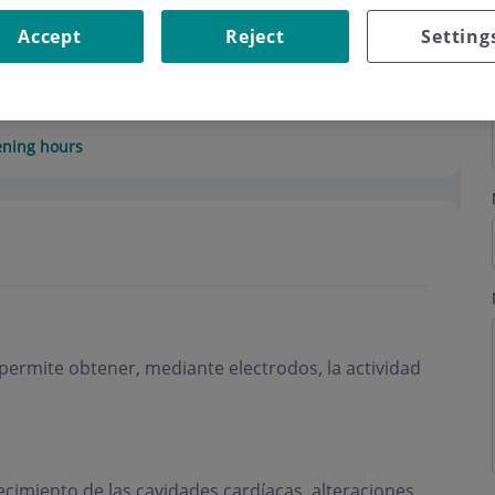
Accept
Reject
Setting
ning hours
permite obtener, mediante electrodos, la actividad
cimiento de las cavidades cardíacas, alteraciones