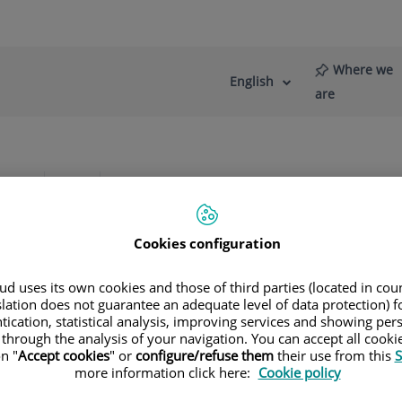
Where we
English
Language
Active
are
selector
Language
re
News
Blog
iagnósticas
Electrocardiograma
Cookies configuration
d uses its own cookies and those of third parties (located in co
slation does not guarantee an adequate level of data protection) f
Jorge
tication, statistical analysis, improving services and showing per
 through the analysis of your navigation. You can accept all cooki
n "
Accept cookies
" or
configure/refuse them
their use from this
S
more information click here:
Cookie policy