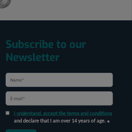
Subscribe to our
Newsletter
I understand, accept the terms and conditions
and declare that I am over 14 years of age.