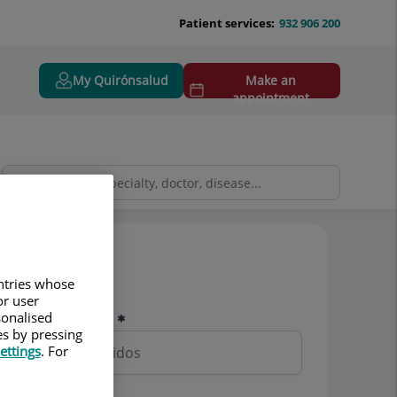
Patient services:
932 906 200
My Quirónsalud
Make an
appointment
Pedir cita
untries whose
or user
sonalised
Nombre y apellidos
es by pressing
ettings
. For
Teléfono