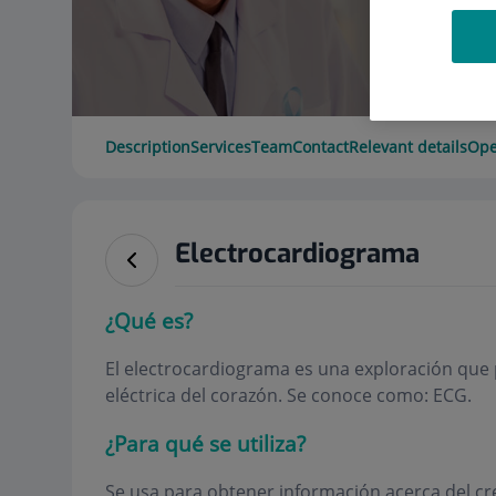
Description
Services
Team
Contact
Relevant details
Ope
Electrocardiograma
¿Qué es?
El electrocardiograma es una exploración que 
eléctrica del corazón. Se conoce como: ECG.
¿Para qué se utiliza?
Se usa para obtener información acerca del cre