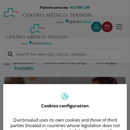
Jump to content
Jump
Menú
Patient services:
932 906 200
Langu
to
teléfono
select
content
cabecera
Toggl
navig
Moisés Sandrús Jorge
Nefrología
Specialities
Prostatitis
Consultation area
Moisés Sandrús
Cookies configuration
Jorge
Quirónsalud uses its own cookies and those of third
INTERNAL MEDICINE
NEPHROLOGY
parties (located in countries whose legislation does not