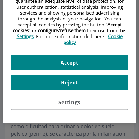
guarantee an adequate level of data protection) for
user authentication, statistical analysis, improving
services and showing personalised advertising
through the analysis of your navigation. You can
accept all cookies by pressing the button "
Accept
Make an appointment
cookies
" or
configure/refuse them
their use from this
Settings
. For more information click here:
Cookie
Description
Services
Team
Contact
Relevant details
policy
Opening hours
Accept
Reject
Prostatitis
Settings
La
prostatitis
es una infección localizada en la
próstata que se caracteriza por la aparición de
fiebre alta junto y algunos trastornos urinarios
como dificultad para orinar o dolor en suelo
pélvico (periné). Se caracteriza por la inflamación