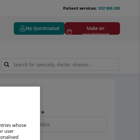
Patient services:
932 906 200
My Quirónsalud
Make an
appointment
Pedir cita
Nombre y apellidos
untries whose
or user
sonalised
Teléfono