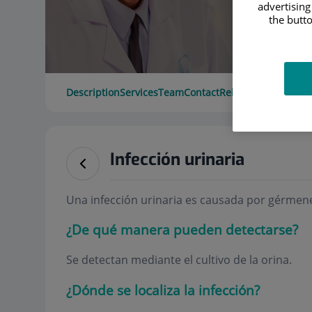
advertising
the butto
Description
Services
Team
Contact
Relevant details
Ope
Infección urinaria
Una infección urinaria es causada por gérmene
¿De qué manera pueden detectarse?
Se detectan mediante el cultivo de la orina.
¿Dónde se localiza la infección?