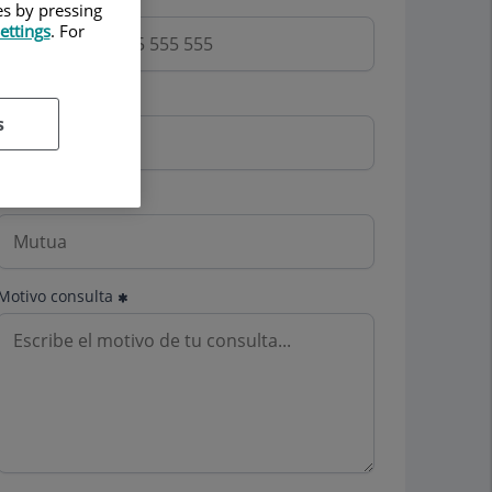
es by pressing
ettings
. For
Email
s
Mutua
Motivo consulta