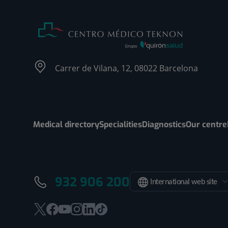
Carrer de Vilana, 12, 08022 Barcelona
Medical directory
Specialities
Diagnostics
Our centre
932 906 200
International web site
This
This
This
This
This
Link