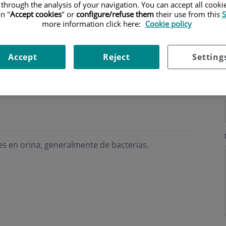
 through the analysis of your navigation. You can accept all cooki
n "
Accept cookies
" or
configure/refuse them
their use from this
S
more information click here:
Cookie policy
Accept
Reject
Setting
ning hours
s en orina, generalmente de bacterias.