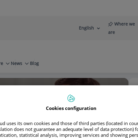
Where we
English
Language
Active
are
selector
Language
re
News
Blog
a
Infección urinaria
Cookies configuration
Jorge
d uses its own cookies and those of third parties (located in co
slation does not guarantee an adequate level of data protection) f
tication, statistical analysis, improving services and showing per