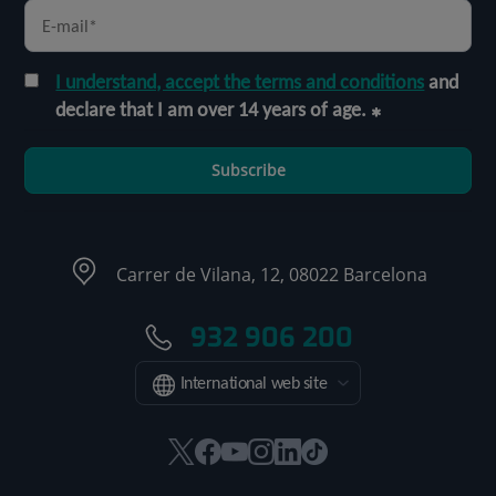
I understand, accept the terms and conditions
and
declare that I am over 14 years of age.
Subscribe
Carrer de Vilana, 12, 08022 Barcelona
932 906 200
International web site
This
This
This
This
This
Link
link
link
link
link
link
to