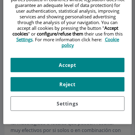
guarantee an adequate level of data protection) for
user authentication, statistical analysis, improving
services and showing personalised advertising
through the analysis of your navigation. You can
Make an appointment
accept all cookies by pressing the button "
Accept
cookies
" or
configure/refuse them
their use from this
Settings
. For more information click here:
Cookie
Description
Services
Contact
Relevant details
policy
Opening hours
Accept
Tratamientos
Reject
Farmacológicos
Settings
La cirugía no es el único tratamiento útil para los
problemas capilares. Existen tratamientos
farmacológicos o locales que pueden resultar
muy efectivos por si solos o en combinación con