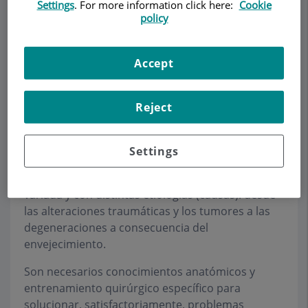
Settings
. For more information click here:
Cookie
policy
Make an appointment
Accept
Description
Services
Team
Contact
Opening hours
Reject
Párpado
Settings
La
patología palpebral
(del párpado) es muy
variada y con distintas etiologías (causas): desde
las alteraciones traumáticas y los tumores a las
degeneraciones a consecuencia del
envejecimiento.
Son necesarios conocimientos anatómicos y
entrenamiento quirúrgico específico para
solucionar, satisfactoriamente, problemas