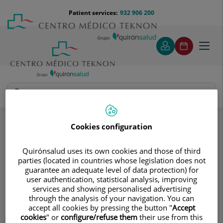
Jump to content
Jump
Menú
Patient services:
932 906 200
Langu
to
teléfono
select
content
cabecera
Toggl
navig
Institut Oftàlmic Teknoftal
Párpado
Specialities
Cookies configuration
Consultation area
Quirónsalud uses its own cookies and those of third
parties (located in countries whose legislation does not
Institut Oftàlmic
IO
guarantee an adequate level of data protection) for
user authentication, statistical analysis, improving
Teknoftal
services and showing personalised advertising
through the analysis of your navigation. You can
OPHTHALMOLOGY
accept all cookies by pressing the button "
Accept
cookies
" or
configure/refuse them
their use from this