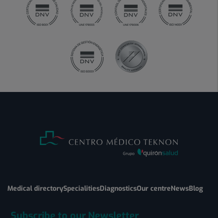
Medical directory
Specialities
Diagnostics
Our centre
News
Blog
Subscribe to our Newsletter