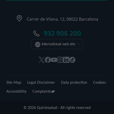
Carrer de Vilana, 12, 08022 Barcelona
932 906 200
International web site
This
This
This
This
This
Link
link
link
link
link
link
to
will
will
will
will
will
external
open
open
open
open
open
application.
Site Map
Legal Disclaimer
Data protection
Cookies
in
in
in
in
in
a
a
a
a
a
Accessibility
Complaints
pop-
pop-
pop-
pop-
pop-
up
up
up
up
up
© 2026 Quirónsalud - All rights reserved
window.
window.
window.
window.
window.