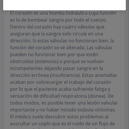
menor tienen problemas de nacimiento.
El corazón es una bomba hidráulica cuya función
es la de bombear sangre por todo el cuerpo.
Dentro del corazón hay cuatro válvulas que
aseguran que la sangre solo circule en una
dirección. Si estas válvulas no funcionan bien, la
función del corazón se ve alterada. Las válvulas
pueden no funcionar bien por que estén
obstruidas (estenosis) o porque se vuelvan
incompetentes dejando pasar sangre en la
dirección errónea (insuficiencia). Estas anomalías
acaban por sobrecargar el trabajo del corazón
por lo que el paciente acaba sufriendo fatiga y
sensación de dificultad respiratoria (disnea). De
todos modos, es posible tener una lesión valvular
importante y no haber notado todavía síntomas.
El médico suele descubrir estos problemas al
auscultar un soplo que es el ruido de un flujo de