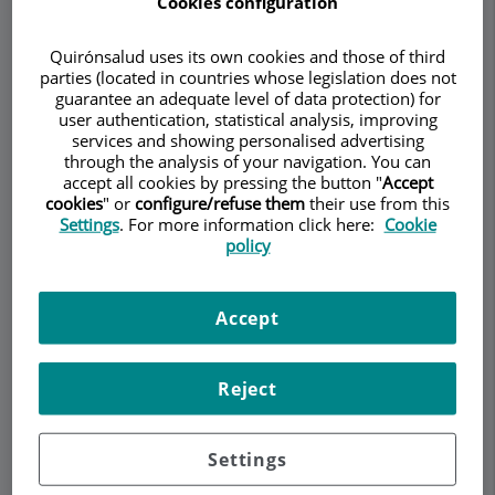
Cookies configuration
Quirónsalud uses its own cookies and those of third
parties (located in countries whose legislation does not
guarantee an adequate level of data protection) for
Make an appointment
user authentication, statistical analysis, improving
services and showing personalised advertising
through the analysis of your navigation. You can
Description
Team
Contact
Relevant details
accept all cookies by pressing the button "
Accept
cookies
" or
configure/refuse them
their use from this
Settings
. For more information click here:
Cookie
Opening hours
policy
Accept
Cirugía para enfermedades
valvulares
Reject
La mayoría de las personas a los que se les indica
una cirugía cardíaca tienen problemas valvulares
Settings
o de sus arterias coronarias. Un porcentaje