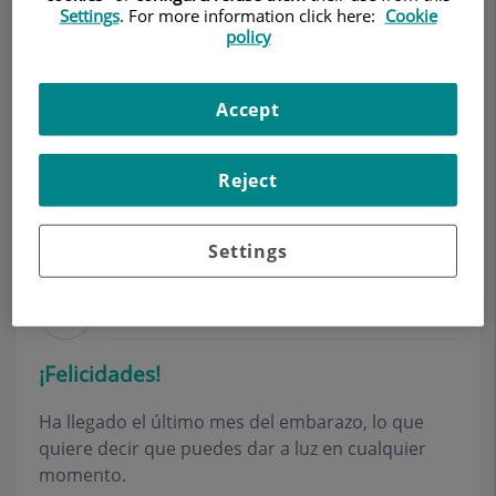
Settings
. For more information click here:
Cookie
policy
Make an appointment
Accept
Description
Services
Team
Contact
Relevant details
Reject
Opening hours
Settings
Noveno mes
¡Felicidades!
Ha llegado el último mes del embarazo, lo que
quiere decir que puedes dar a luz en cualquier
momento.