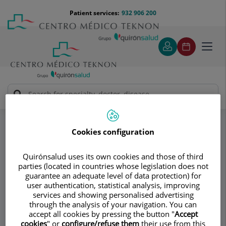
Jump to content
Jump
Menú
Patient services:
932 906 200
Langu
to
teléfono
select
content
cabecera
Toggl
navig
Dra. Teresa Gómez Sugrañes
Specialities
Embarazo y parto
Noveno mes
Cookies configuration
Consultation area
Quirónsalud uses its own cookies and those of third
parties (located in countries whose legislation does not
Dra. Teresa Gómez
guarantee an adequate level of data protection) for
user authentication, statistical analysis, improving
Sugrañes
services and showing personalised advertising
through the analysis of your navigation. You can
accept all cookies by pressing the button "
Accept
GYNECOLOGY AND OBSTETRICS
cookies
" or
configure/refuse them
their use from this