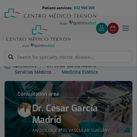
Jump to content
Jump
Menú
Patient services:
932 906 200
Langu
to
teléfono
select
content
cabecera
Toggl
navig
Dr. César Garcia Madrid
Specialities
Servicios Médicos
Medicina Estética
Consultation area
Dr. César Garcia
Madrid
ANGIOLOGY AND VASCULAR SURGERY