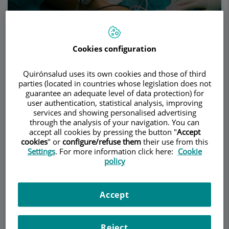
Make an appointment
Cookies configuration
Description
Services
Team
Contact
Relevant details
Quirónsalud uses its own cookies and those of third
parties (located in countries whose legislation does not
guarantee an adequate level of data protection) for
Opening hours
user authentication, statistical analysis, improving
services and showing personalised advertising
through the analysis of your navigation. You can
accept all cookies by pressing the button "
Accept
Medicina Estética
cookies
" or
configure/refuse them
their use from this
Settings
. For more information click here:
Cookie
policy
Mesoterapia
La Mesoterapia se fundamenta en las
Accept
propiedades de difusión de los fármacos a través
de la microcirculación del tejido conjuntivo
Reject
cutáneo que interrelaciona la piel con sus