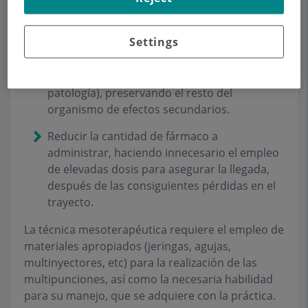
estructuras vecinas. De esta manera, consigue
dos objetivos muy importantes:
Settings
Limitar la administración de los fármacos a la
zona peripatológica (alrededor de la
patología), preservando el resto del
organismo de efectos secundarios.
Reducir la cantidad de fármaco a
administrar, haciendo innecesario el empleo
de elevadas dosis para asegurar la llegada,
después de las consiguientes pérdidas en el
trayecto.
La técnica mesoterapéutica requiere el empleo de
materiales apropiados (jeringas, agujas,
multinyectores, etc) para la realización de las
multipunciones, así como la necesaria habilidad
para su manejo, que se adquiere con la práctica.