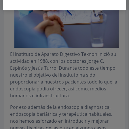
El Instituto de Aparato Digestivo Teknon inició su
actividad en 1988. con los doctores Jorge C.
Espinós y Jesús Turró. Durante todo este tiempo
nuestro el objetivo del Instituto ha sido
proporcionar a nuestros pacientes todo lo que la
endoscopia podía ofrecer, así como, medios
humanos e infraestructura.
Por eso además de la endoscopia diagnóstica,
endoscopia bariátrica y terapéutica habituales,
nos hemos esforzado en introducir y mejorar
nuevas técnicas de las que en algunos casos