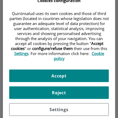
Cookies configuration
Endoscopia
Quirónsalud uses its own cookies and those of third
Avanzada Teknon
parties (located in countries whose legislation does not
guarantee an adequate level of data protection) for
ADULT GASTROENTEROLOGY
user authentication, statistical analysis, improving
Make an appointment
services and showing personalised advertising
through the analysis of your navigation. You can
accept all cookies by pressing the button "
Accept
Description
Services
Team
Contact
Opening hours
cookies
" or
configure/refuse them
their use from this
Settings
. For more information click here:
Cookie
policy
Quiénes Somos
Accept
Integrando los beneficios de la
Reject
endoscopia en la salud
Settings