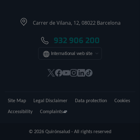
Carrer de Vilana, 12, 08022 Barcelona
932 906 200
International web site
This
This
This
This
This
Link
link
link
link
link
link
to
will
will
will
will
will
external
open
open
open
open
open
application.
Site Map
Legal Disclaimer
Data protection
Cookies
in
in
in
in
in
a
a
a
a
a
Accessibility
Complaints
pop-
pop-
pop-
pop-
pop-
up
up
up
up
up
© 2026 Quirónsalud - All rights reserved
window.
window.
window.
window.
window.