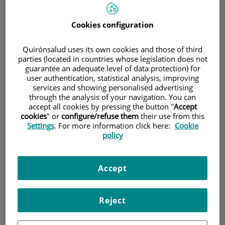
Cookies configuration
Make an appointment
Quirónsalud uses its own cookies and those of third
Description
Services
Contact
Opening hours
parties (located in countries whose legislation does not
guarantee an adequate level of data protection) for
user authentication, statistical analysis, improving
services and showing personalised advertising
through the analysis of your navigation. You can
Description
accept all cookies by pressing the button "
Accept
cookies
" or
configure/refuse them
their use from this
Pionero en Cirugía Robótica compleja avanzada,
Settings
. For more information click here:
Cookie
el
Dr. Esteban Cugat Andorrà
es un médico-
policy
cirujano
especializado en el aparato digestivo
con
una visión futurista y un compromiso con la
Accept
excelencia. Su innovador enfoque ha
transformado el panorama de las intervenciones
quirúrgicas, garantizando resultados precisos y
Reject
una recuperación más rápida para los pacientes.