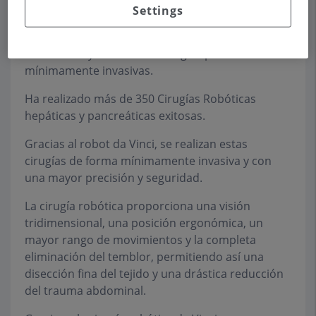
Settings
Siendo el primer Cirujano en hacer una Resección
hepática por Laparoscopia en España, realizando
más de 550 y más de 400 cirugías pancreáticas
mínimamente invasivas.
Ha realizado más de 350 Cirugías Robóticas
hepáticas y pancreáticas exitosas.
Gracias al robot da Vinci, se realizan estas
cirugías de forma mínimamente invasiva y con
una mayor precisión y seguridad.
La cirugía robótica proporciona una visión
tridimensional, una posición ergonómica, un
mayor rango de movimientos y la completa
eliminación del temblor, permitiendo así una
disección fina del tejido y una drástica reducción
del trauma abdominal.