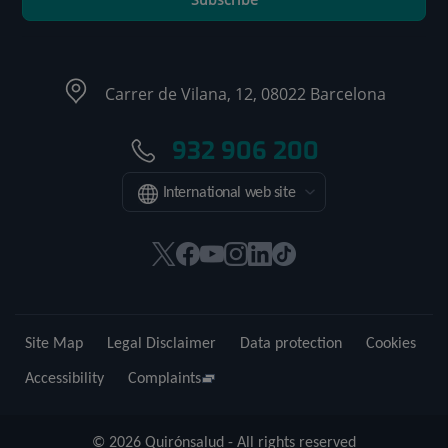
Carrer de Vilana, 12, 08022 Barcelona
932 906 200
International web site
This
This
This
This
This
Link
link
link
link
link
link
to
will
will
will
will
will
external
open
open
open
open
open
application.
Site Map
Legal Disclaimer
Data protection
Cookies
in
in
in
in
in
a
a
a
a
a
Accessibility
Complaints
pop-
pop-
pop-
pop-
pop-
up
up
up
up
up
© 2026 Quirónsalud - All rights reserved