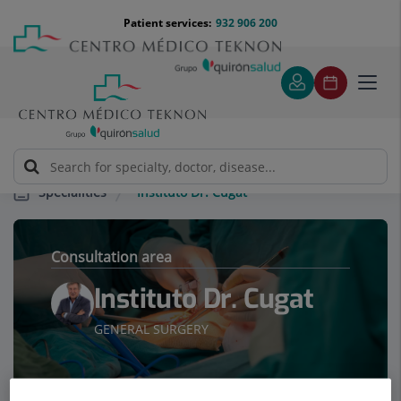
Jump to content
Jump
Menú
Patient services:
932 906 200
Langu
to
teléfono
select
content
cabecera
Toggl
navig
Instituto Dr. Cugat
Specialities
Consultation area
Instituto Dr. Cugat
GENERAL SURGERY