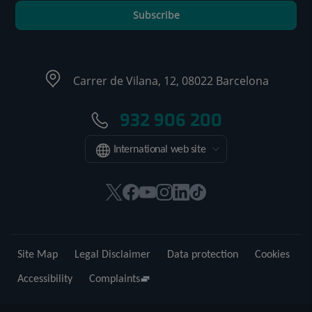
Subscribe
Carrer de Vilana, 12, 08022 Barcelona
932 906 200
International web site
This
This
This
This
This
Link
link
link
link
link
link
to
will
will
will
will
will
external
open
open
open
open
open
application.
Site Map
Legal Disclaimer
Data protection
Cookies
in
in
in
in
in
a
a
a
a
a
Accessibility
Complaints
pop-
pop-
pop-
pop-
pop-