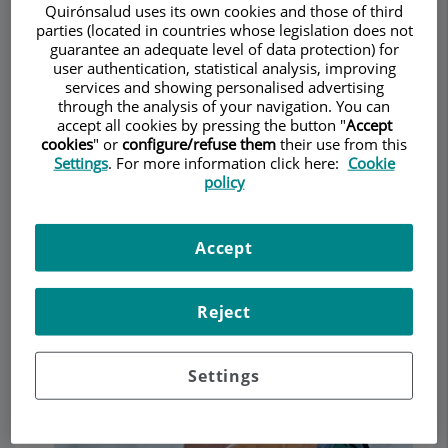
Quirónsalud uses its own cookies and those of third
parties (located in countries whose legislation does not
guarantee an adequate level of data protection) for
user authentication, statistical analysis, improving
Make an appointment
services and showing personalised advertising
through the analysis of your navigation. You can
accept all cookies by pressing the button "
Accept
Description
Services
Team
Contact
Opening hours
cookies
" or
configure/refuse them
their use from this
Settings
. For more information click here:
Cookie
policy
Chequeos Médicos
Accept
Preventivos
Reject
Settings