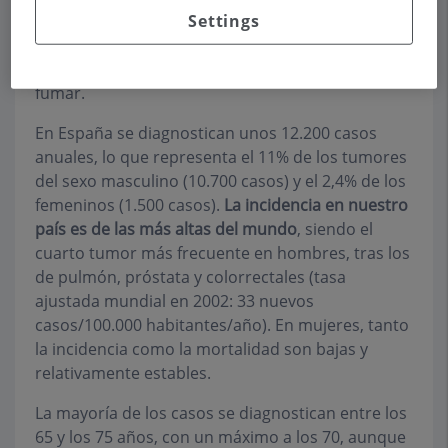
Settings
razón de sexo es de 3,3 hombres por cada mujer
en el mundo, 3,8 en Europa, y 7 en España. Se
trata de dos tumores muy ligados al hábito de
fumar.
En España se diagnostican unos 12.200 casos
anuales, lo que representa el 11% de los tumores
del sexo masculino (10.700 casos) y el 2,4% de los
femeninos (1.500 casos).
La incidencia en nuestro
país es de las más altas del mundo
, siendo el
cuarto tumor más frecuente en hombres, tras los
de pulmón, próstata y colorrectales (tasa
ajustada mundial en 2002: 33 nuevos
casos/100.000 habitantes/año). En mujeres, tanto
la incidencia como la mortalidad son bajas y
relativamente estables.
La mayoría de los casos se diagnostican
entre los
65 y los 75 años
, con un máximo a los 70, aunque