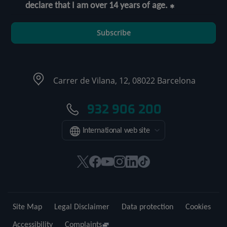
declare that I am over 14 years of age.
Subscribe
Carrer de Vilana, 12, 08022 Barcelona
932 906 200
International web site
This
This
This
This
This
Link
link
link
link
link
link
to
will
will
will
will
will
external
open
open
open
open
open
application.
Site Map
Legal Disclaimer
Data protection
Cookies
in
in
in
in
in
a
a
a
a
a
Accessibility
Complaints