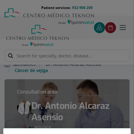
Jump to content
Jump
Menú
Patient services:
932 906 200
Langu
to
teléfono
select
content
cabecera
Toggl
navig
Dr. Antonio Alcaraz Asensio
Specialities
Cáncer de vejiga
Consultation area
Dr. Antonio Alcaraz
Asensio
UROLOGY