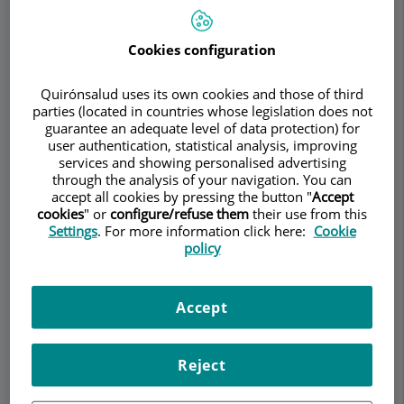
Cookies configuration
Make an appointment
Quirónsalud uses its own cookies and those of third
parties (located in countries whose legislation does not
Description
Services
Team
Contact
Opening hours
guarantee an adequate level of data protection) for
user authentication, statistical analysis, improving
services and showing personalised advertising
through the analysis of your navigation. You can
Cáncer de vejiga
accept all cookies by pressing the button "
Accept
cookies
" or
configure/refuse them
their use from this
Settings
. For more information click here:
Cookie
policy
¿Qué es? ¿Cuál es su incidencia?
El
cáncer de vejiga
representa el 3,3% de todos
Accept
los tumores (el 4,7% en hombres y el 1,6% en
mujeres). Pero como en muchos otros cánceres
hay grandes diferencias entre los países menos y
Reject
más desarrollados. Como el cáncer de pulmón, es
mucho
más frecuente entre los hombres
. La