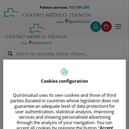
Jump to content
Jump
Menú
Patient services:
932 906 200
Langu
to
teléfono
select
content
cabecera
Toggl
navig
Bloodless Medicine and Surgery Unit
Bloodless Medicine and Surgery Week
Semana sin sangre 2014
Cookies configuration
Semana sin sangre 2014
Blood Management: con sangre
Quirónsalud uses its own cookies and those of third
parties (located in countries whose legislation does not
propia, mejores resultados para el
guarantee an adequate level of data protection) for
paciente
user authentication, statistical analysis, improving
services and showing personalised advertising
through the analysis of your navigation. You can
accept all cookies by pressing the button "
Accept