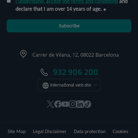
I understand, accept the terms and conditions
and
declare that I am over 14 years of age.
Subscribe
Carrer de Vilana, 12, 08022 Barcelona
932 906 200
International web site
This
This
This
This
This
Link
link
link
link
link
link
to
will
will
will
will
will
external
open
open
open
open
open
application.
Site Map
Legal Disclaimer
Data protection
Cookies
in
in
in
in
in