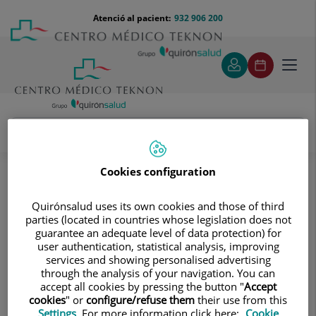
Saltar al contingut
Saltar
Menú
Atenció al pacient:
932 906 200
Select
al
teléfono
d'idi
contingut
cabecera
Toggl
navig
Unitat de Pediatria i Cirurgia pediàtrica
Tractaments i especialitats
Cirurgia Pediàtrica
Cookies configuration
Cirurgia Pediàtrica
Quirónsalud uses its own cookies and those of third
parties (located in countries whose legislation does not
guarantee an adequate level of data protection) for
user authentication, statistical analysis, improving
services and showing personalised advertising
through the analysis of your navigation. You can
accept all cookies by pressing the button "
Accept
cookies
" or
configure/refuse them
their use from this
Settings
. For more information click here:
Cookie