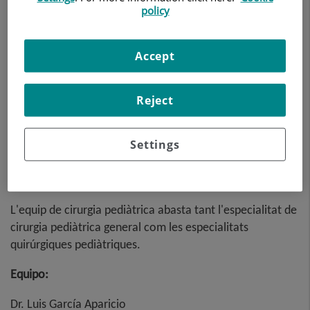
policy
Accept
L'equip de cirurgia pediàtrica del Centre Mèdic Teknon és
un dels més avançats d'Europa en la seva especialitat.
Reject
Està format per un Grup de cirurgians pediàtrics de
primer nivell, amb reconeguda experiència, sòlida
Settings
formació i capacitat per oferir solucions efectives i
eficients a les necessitats assistencials dels pacients,
sempre amb l'EXCEL·LÈNCIA com a lema.
L'equip de cirurgia pediàtrica abasta tant l'especialitat de
cirurgia pediàtrica general com les especialitats
quirúrgiques pediàtriques.
Equipo:
Dr. Luis García Aparicio