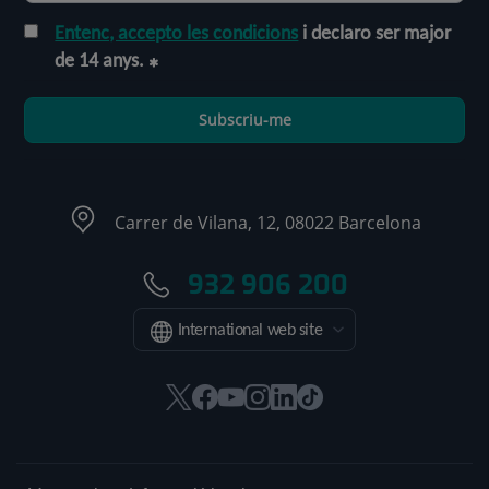
Entenc, accepto les condicions
i declaro ser major
de 14 anys.
Subscriu-me
Carrer de Vilana, 12, 08022 Barcelona
932 906 200
International web site
Aquest
Aquest
Aquest
Aquest
Aquest
Enllaç
enllaç
enllaç
enllaç
enllaç
enllaç
a
s'obrirà
s'obrirà
s'obrirà
s'obrirà
s'obrirà
una
en
en
en
en
en
aplicació