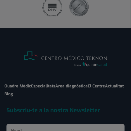
Quadre Mèdic
Especialitats
Àrea diagnòstica
El Centre
Actualitat
Blog
Subscriu-te a la nostra Newsletter