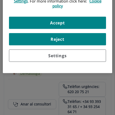
Settings
. For more information click here:
Cookie
policy
Derma Associats
Accept
Dermatologia
Centro Médico Teknon
933933175
Reject
Anar al consultori
933933024
Settings
Clínica Dermatológica Dr. López Gil
Dermatologia
Centro Médico Teknon
Telèfon urgències:
620 20 75 21
Telèfon: +34 93 393
Anar al consultori
31 65 / + 34 93 254
64 71