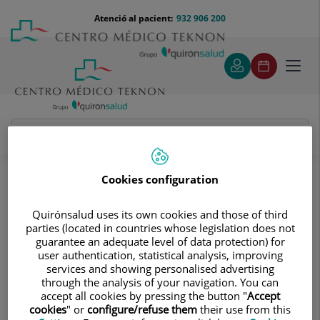
Saltar al contingut
Saltar
Menú
Atenció al pacient:
932 906 200
Select
al
teléfono
d'idi
contingut
cabecera
Toggl
navig
Unitat de Dermatologia
Coneix el nostre equip
Cookies configuration
Coneix el nostre equip
La Unitat de Dermatologia està
Quirónsalud uses its own cookies and those of third
constituïda per un equip de
parties (located in countries whose legislation does not
guarantee an adequate level of data protection) for
professionals dedicats exclusivament
user authentication, statistical analysis, improving
a l'estudi i el tractament d'aquesta
services and showing personalised advertising
through the analysis of your navigation. You can
afecció
accept all cookies by pressing the button "
Accept
cookies
" or
configure/refuse them
their use from this