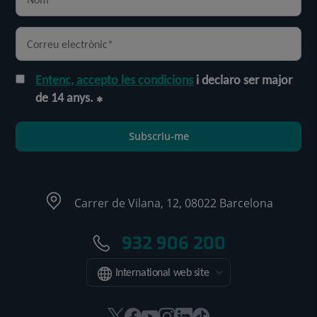
Entenc, accepto les condicions
i declaro ser major
de 14 anys.
Subscriu-me
Carrer de Vilana, 12, 08022 Barcelona
932 906 200
International web site
Aquest
Aquest
Aquest
Aquest
Aquest
Enllaç