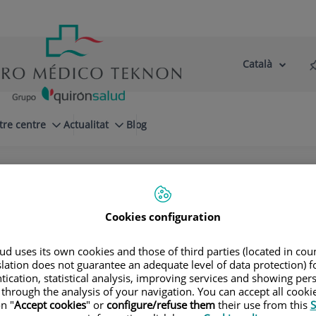
Català
Selector
Llenguatge
d'idioma
Actiu
tre centre
Actualitat
Blog
ar, format per especialistes en cardiologia
Cookies configuration
rdíaca estructural, electrofisiologia, i ex
prevenim, diagnostiquem i tractem malaltie
d uses its own cookies and those of third parties (located in co
slation does not guarantee an adequate level of data protection) f
tication, statistical analysis, improving services and showing per
 through the analysis of your navigation. You can accept all cooki
n "
Accept cookies
" or
configure/refuse them
their use from this
S