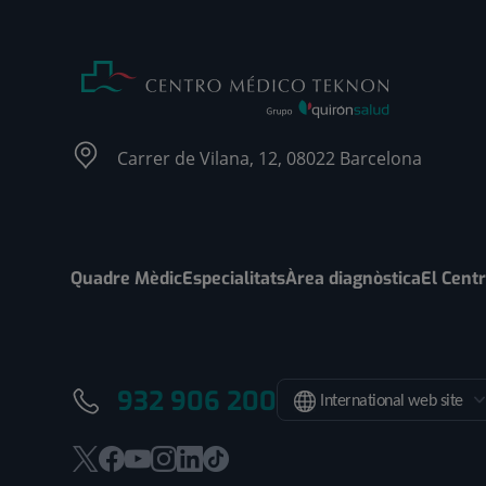
Carrer de Vilana, 12, 08022 Barcelona
Quadre Mèdic
Especialitats
Àrea diagnòstica
El Cent
932 906 200
International web site
Aquest
Aquest
Aquest
Aquest
Aquest
Enllaç