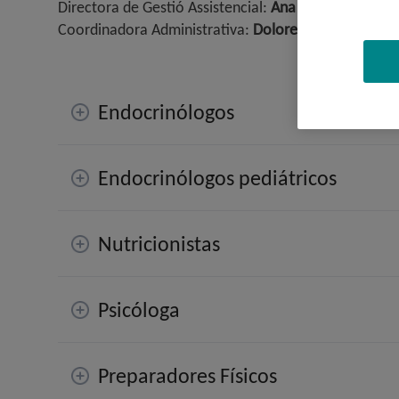
Directora de Gestió Assistencial:
Ana Torres
Coordinadora Administrativa:
Dolores Servian
Endocrinólogos
Endocrinólogos pediátricos
Nutricionistas
Psicóloga
Preparadores Físicos