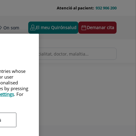
Atenció al pacient:
932 906 200
El meu Quirónsalud
Demanar cita
On som
untries whose
or user
sonalised
es by pressing
ettings
. For
s