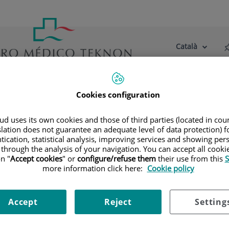
Català
Selector
Llenguatge
d'idioma
Actiu
tre centre
Actualitat
Blog
Cookies configuration
Endoscopia Bariátrica
d uses its own cookies and those of third parties (located in co
slation does not guarantee an adequate level of data protection) f
tication, statistical analysis, improving services and showing per
 through the analysis of your navigation. You can accept all cooki
n "
Accept cookies
" or
configure/refuse them
their use from this
S
more information click here:
Cookie policy
Accept
Reject
Setting