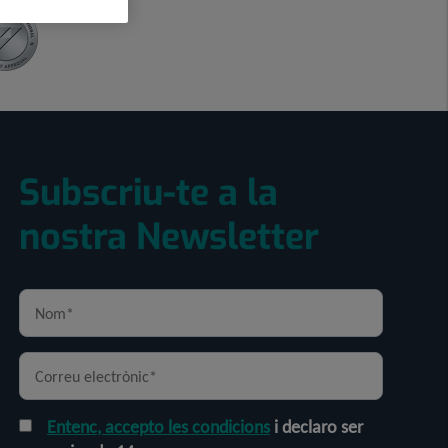
Subscriu-te a la
nostra Newsletter
Entenc, accepto les condicions
i declaro ser