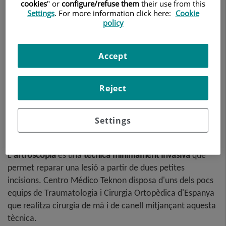
cookies
" or
configure/refuse them
their use from this
Settings
. For more information click here:
Cookie
policy
Accept
Reject
Settings
L'
artroscòpia
és una
tècnica mínimament invasiva
que
permet reparar una lesió a partir de dues petites
incisions. Centro Médico Teknon disposa d'uns dels pocs
equips de Traumatologia i Cirurgia Ortopèdica d'Espanya
que realitza cirurgia de mà i de canell mitjançant aquesta
tècnica.