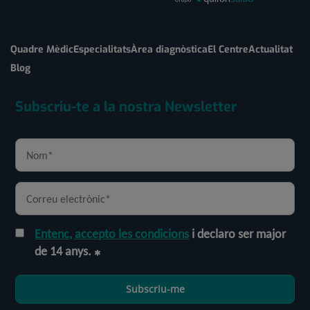
Quadre Mèdic
Especialitats
Àrea diagnòstica
El Centre
Actualitat
Blog
Subscriu-te a la nostra Newsletter
Entenc, accepto les condicions
i declaro ser major
de 14 anys.
Subscriu-me