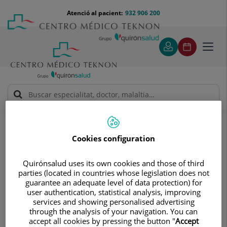
Saltar al contingut
Saltar
Menú
Atenció al pacient:
932 906 200
Select
al
teléfono
d'idi
contingut
cabecera
Toggl
navig
Traumatologia
Tractaments i especialitats
Artroscòpia de mà i canell
Cookies configuration
Artroscòpia de mà i canell
L'artroscòpia és una tècnica
Quirónsalud uses its own cookies and those of third
mínimament invasiva que permet
parties (located in countries whose legislation does not
guarantee an adequate level of data protection) for
reparar una lesió a partir de dues
user authentication, statistical analysis, improving
petites incisions
services and showing personalised advertising
through the analysis of your navigation. You can
accept all cookies by pressing the button "
Accept