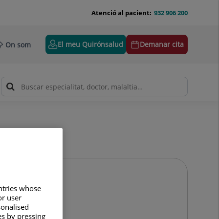
Atenció al pacient:
932 906 200
El meu Quirónsalud
Demanar cita
On som
untries whose
or user
sonalised
es by pressing