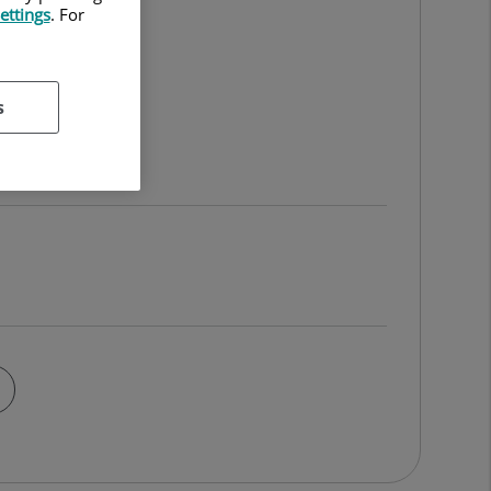
ettings
. For
s