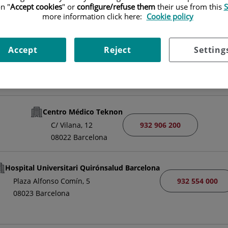
n "
Accept cookies
" or
configure/refuse them
their use from this
S
FACULTATIU ESPECIALISTA UROLOGIA
more information click here:
Cookie policy
UROLOGIA
Accept
Reject
Setting
Demanar Cita
Centro Médico Teknon
932 906 200
C/ Vilana, 12
08022 Barcelona
Hospital Universitari Quirónsalud Barcelona
932 554 000
Plaza Alfonso Comín, 5
08023 Barcelona