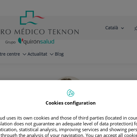
Català
Selector
Llenguatge
d'idioma
Actiu
tre centre
Actualitat
Blog
Cookies configuration
d uses its own cookies and those of third parties (located in co
slation does not guarantee an adequate level of data protection) f
Raúl
Martos Calvo
tication, statistical analysis, improving services and showing per
 through the analysis of your navigation. You can accept all cooki