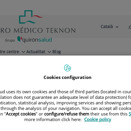
Català
Selector
Llenguatge
d'idioma
Actiu
tre centre
Actualitat
Blog
Cookies configuration
d uses its own cookies and those of third parties (located in co
slation does not guarantee an adequate level of data protection) f
tication, statistical analysis, improving services and showing per
 through the analysis of your navigation. You can accept all cooki
n "
Accept cookies
" or
configure/refuse them
their use from this
S
more information click here:
Cookie policy
Pere
Fuste Brull