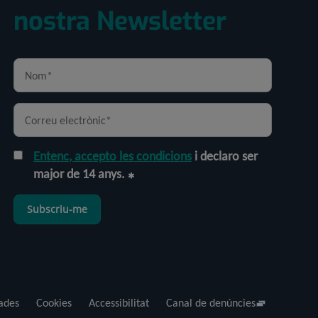
nostra Newsletter
Entenc, accepto les condicions
i declaro ser
major de 14 anys.
Subscriu-me
dades
Cookies
Accessibilitat
Canal de denúncies