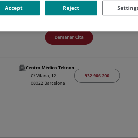
FACULTATIU ESPECIALISTA GINECOLOGIA I OBSTETRICIA
Accept
Reject
Setting
OBSTETRÍCIA I GINECOLOGIA
Demanar Cita
Centro Médico Teknon
932 906 200
C/ Vilana, 12
08022 Barcelona