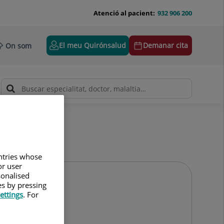
Atenció al pacient:
932 906 200
El meu Quirónsalud
Demanar cita
On som
untries whose
or user
sonalised
es by pressing
ettings
. For