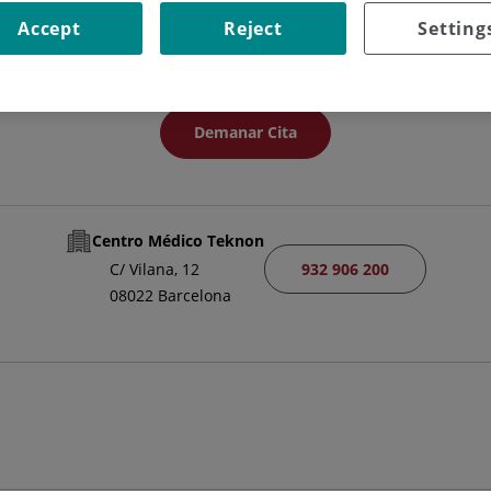
FACULTATIU ESPECIALISTA ANESTESIOLOGIA I REANIMACIÓ
Accept
Reject
Setting
ANESTÈSIA I REANIMACIÓ
Demanar Cita
Centro Médico Teknon
932 906 200
C/ Vilana, 12
08022 Barcelona