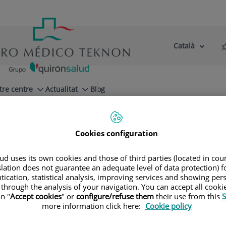
Català
Selector
Llenguatge
d'idioma
Actiu
tre centre
Actualitat
Blog
Cookies configuration
d uses its own cookies and those of third parties (located in co
slation does not guarantee an adequate level of data protection) f
tication, statistical analysis, improving services and showing per
 through the analysis of your navigation. You can accept all cooki
n "
Accept cookies
" or
configure/refuse them
their use from this
S
more information click here:
Cookie policy
Pablo Nicolás
Torres Zambrano