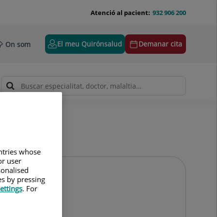
Atenció al pacient:
932 906 200
El meu Quirónsalud
Demanar cita
On som
untries whose
or user
sonalised
es by pressing
ettings
. For