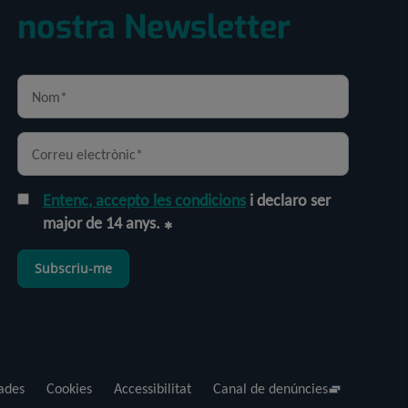
nostra Newsletter
Entenc, accepto les condicions
i declaro ser
major de 14 anys.
Subscriu-me
dades
Cookies
Accessibilitat
Canal de denúncies