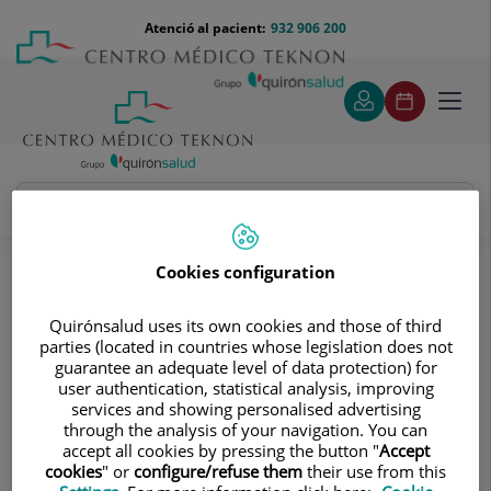
Saltar al contingut
Saltar
Menú
Atenció al pacient:
932 906 200
Select
al
teléfono
d'idi
contingut
cabecera
Toggl
navig
Óscar Felguera García
Quadre Mèdic
Cookies configuration
Quirónsalud uses its own cookies and those of third
parties (located in countries whose legislation does not
guarantee an adequate level of data protection) for
user authentication, statistical analysis, improving
services and showing personalised advertising
Óscar
Felguera García
through the analysis of your navigation. You can
accept all cookies by pressing the button "
Accept
FACULTATIU ESPECIALISTA OFTALMOLOGIA
cookies
" or
configure/refuse them
their use from this