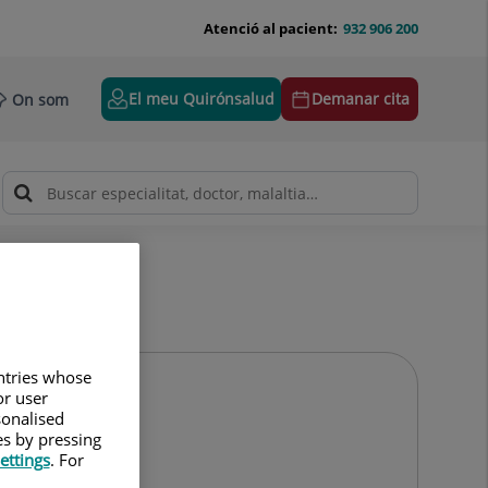
Atenció al pacient:
932 906 200
El meu Quirónsalud
Demanar cita
On som
untries whose
or user
sonalised
es by pressing
ettings
. For