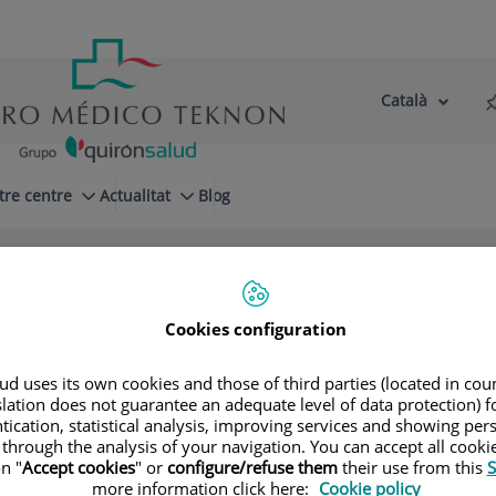
Català
Selector
Llenguatge
d'idioma
Actiu
tre centre
Actualitat
Blog
Cookies configuration
d uses its own cookies and those of third parties (located in co
slation does not guarantee an adequate level of data protection) f
tication, statistical analysis, improving services and showing per
 through the analysis of your navigation. You can accept all cooki
Óscar
Bielsa Gali
n "
Accept cookies
" or
configure/refuse them
their use from this
S
more information click here:
Cookie policy