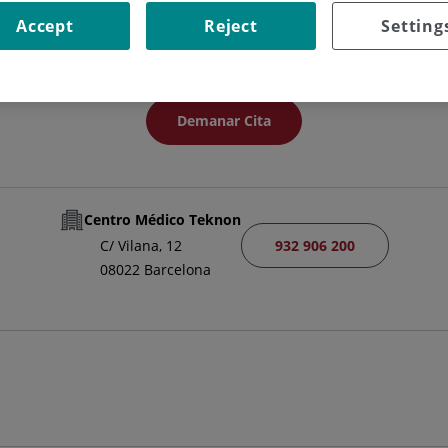
FACULTATIU ESPECIALISTA NEUROCIRURGIA
Accept
Reject
Setting
NEUROCIRURGIA
Demanar Cita
Centro Médico Teknon
932 906 200
C/ Vilana, 12
08022 Barcelona