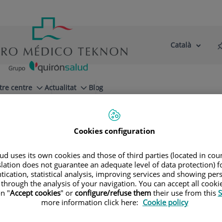
Català
Selector
Llenguatge
d'idioma
Actiu
tre centre
Actualitat
Blog
Cookies configuration
d uses its own cookies and those of third parties (located in co
slation does not guarantee an adequate level of data protection) f
tication, statistical analysis, improving services and showing per
 through the analysis of your navigation. You can accept all cooki
n "
Accept cookies
" or
configure/refuse them
their use from this
S
more information click here:
Cookie policy
Nazaret
Infante Santos