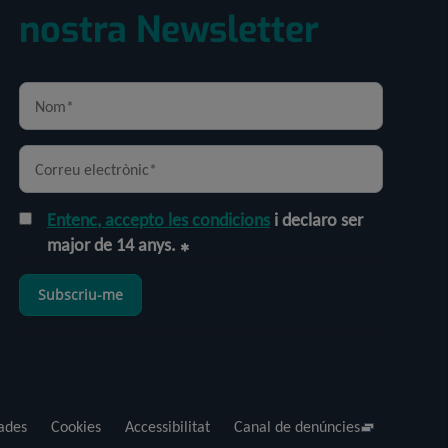
nostra Newsletter
Entenc, accepto les condicions
i declaro ser
major de 14 anys.
Subscriu-me
dades
Cookies
Accessibilitat
Canal de denúncies