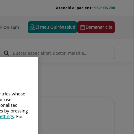
Atenció al pacient:
932 906 200
El meu Quirónsalud
Demanar cita
On som
untries whose
or user
sonalised
es by pressing
ettings
. For