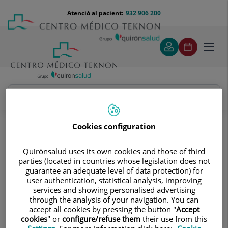
Saltar al contingut
Saltar
Menú
Atenció al pacient:
932 906 200
Select
al
teléfono
d'idi
contingut
cabecera
Toggl
navig
José Carlos Castillo Acosta
Quadre Mèdic
Cookies configuration
Quirónsalud uses its own cookies and those of third
parties (located in countries whose legislation does not
guarantee an adequate level of data protection) for
user authentication, statistical analysis, improving
services and showing personalised advertising
José Carlos
Castillo Acosta
through the analysis of your navigation. You can
accept all cookies by pressing the button "
Accept
FACULTATIU ESPECIALISTA CIR. GENERAL I DIGESTIVA
cookies
" or
configure/refuse them
their use from this