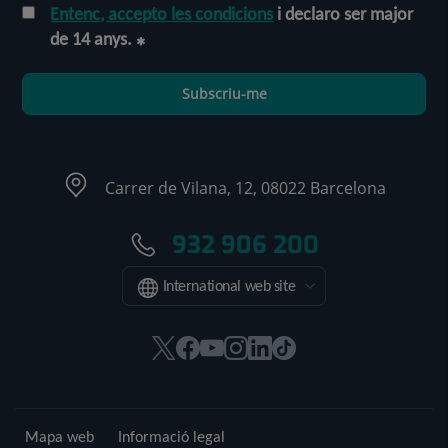
Entenc, accepto les condicions
i declaro ser major
de 14 anys.
Subscriu-me
Carrer de Vilana, 12, 08022 Barcelona
932 906 200
International web site
Aquest
Aquest
Aquest
Aquest
Aquest
Enllaç
enllaç
enllaç
enllaç
enllaç
enllaç
a
s'obrirà
s'obrirà
s'obrirà
s'obrirà
s'obrirà
una
en
en
en
en
en
aplicació
Mapa web
Informació legal
una
una
una
una
una
externa.