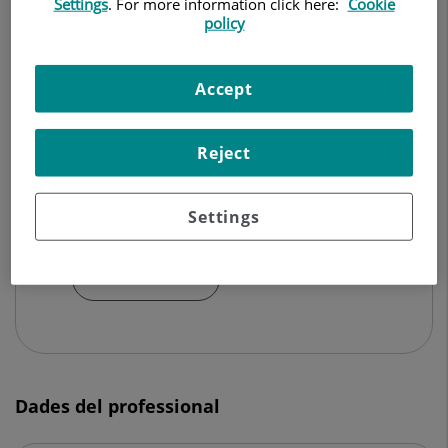
Settings
. For more information click here:
Cookie
policy
CIRURGIA ORAL I MAXIL·LOFACIAL
Accept
Demanar Cita
Reject
Centro Médico Teknon
C/ Vilana, 12
Settings
08022 Barcelona
932 906 200
Dades del professional