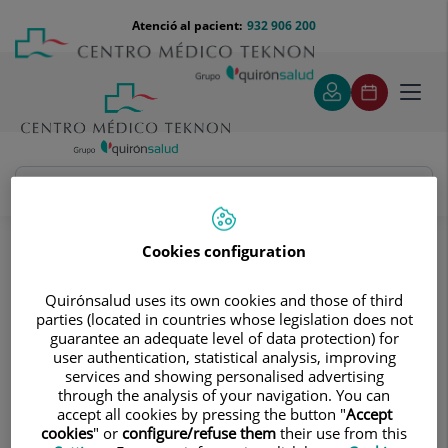
Saltar al contingut
Saltar
Menú
Atenció al pacient:
932 906 200
Select
al
teléfono
d'idi
contingut
cabecera
Toggl
navig
Joan Grau Cases
Quadre Mèdic
Cookies configuration
Quirónsalud uses its own cookies and those of third
parties (located in countries whose legislation does not
guarantee an adequate level of data protection) for
user authentication, statistical analysis, improving
services and showing personalised advertising
Joan
Grau Cases
through the analysis of your navigation. You can
accept all cookies by pressing the button "
Accept
FACULTATIU ESPECIALISTA CIRURGIA ORAL I
cookies
" or
configure/refuse them
their use from this
MAXILOFACIAL