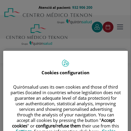
Saltar al contingut
Saltar
Menú
Atenció al pacient:
932 906 200
Select
al
teléfono
d'idi
contingut
cabecera
Toggl
navig
Felix Lugo Salcedo
Quadre Mèdic
Cookies configuration
Quirónsalud uses its own cookies and those of third
parties (located in countries whose legislation does not
guarantee an adequate level of data protection) for
user authentication, statistical analysis, improving
services and showing personalised advertising
Felix
Lugo Salcedo
through the analysis of your navigation. You can
accept all cookies by pressing the button "
Accept
FACULTATIU ESPECIALISTA GINECOLOGIA I OBSTETRICIA
cookies
" or
configure/refuse them
their use from this