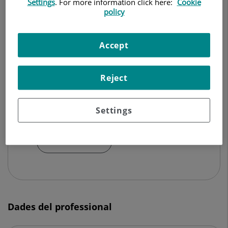
Settings
. For more information click here:
Cookie
policy
ANESTÈSIA I REANIMACIÓ
Accept
Demanar Cita
Reject
Centro Médico Teknon
C/ Vilana, 12
Settings
08022 Barcelona
932 906 200
Dades del professional