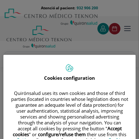
Saltar al contingut
Saltar
Menú
Atenció al pacient:
932 906 200
Select
al
teléfono
d'idi
contingut
cabecera
Toggl
navig
Esperanza María Salom Lucena
Quadre Mèdic
Cookies configuration
Quirónsalud uses its own cookies and those of third
parties (located in countries whose legislation does not
guarantee an adequate level of data protection) for
user authentication, statistical analysis, improving
services and showing personalised advertising
Esperanza María
Salom Lucena
through the analysis of your navigation. You can
accept all cookies by pressing the button "
Accept
FACULTATIU ESPECIALISTA ANESTESIOLOGIA I
cookies
" or
configure/refuse them
their use from this
REANIMACIÓ