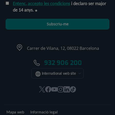
Entenc, accepto les condicions
i declaro ser major
de 14 anys.
Subscriu-me
Carrer de Vilana, 12, 08022 Barcelona
932 906 200
International web site
Aquest
Aquest
Aquest
Aquest
Aquest
Enllaç
enllaç
enllaç
enllaç
enllaç
enllaç
a
s'obrirà
s'obrirà
s'obrirà
s'obrirà
s'obrirà
una
en
en
en
en
en
aplicació
Mapa web
Informació legal
una
una
una
una
una
externa.