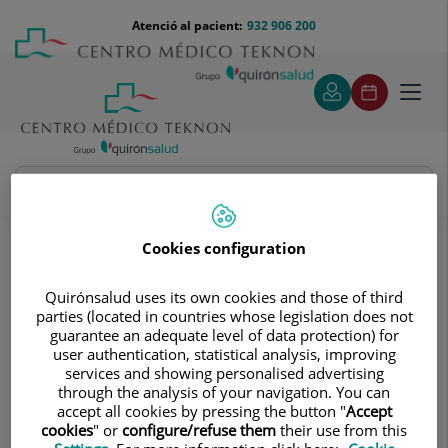
Saltar al contingut
Saltar
Menú
Atenció al pacient:
932 906 200
Select
al
teléfono
d'idi
contingut
cabecera
Toggl
navig
Andrés Koey Kanashiro Azabache
Quadre Mèdic
Cookies configuration
Quirónsalud uses its own cookies and those of third
parties (located in countries whose legislation does not
guarantee an adequate level of data protection) for
user authentication, statistical analysis, improving
services and showing personalised advertising
Andrés Koey
Kanashiro Azabache
through the analysis of your navigation. You can
accept all cookies by pressing the button "
Accept
FACULTATIU ESPECIALISTA UROLOGIA
cookies
" or
configure/refuse them
their use from this