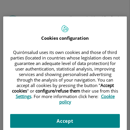
Es recomana que arribeu amb
10 o 15 minuts
d'antelació
Cookies configuration
Quirónsalud uses its own cookies and those of third
Ha d'acudir acompanyat
parties (located in countries whose legislation does not
degut a la
guarantee an adequate level of data protection) for
sedació que comporta la prova.
user authentication, statistical analysis, improving
services and showing personalised advertising
through the analysis of your navigation. You can
accept all cookies by pressing the button "
Accept
cookies
" or
configure/refuse them
their use from this
Settings
. For more information click here:
Cookie
policy
El dia de la cita,
ha de presentar
imprescindiblement el volant mèdic de la
prova i l'autorització IMPRESA de la
Accept
mateixa
, facilitada per la companyia