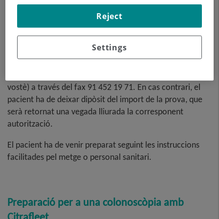
asseguradora. Recordeu que aquestes autoritzacions han
Reject
de ser sol·licitades pel pacient o els seus familiars a la
pròpia societat mèdica, i no per l'hospital.
Settings
També podeu enviar l'autorització (la vostra companyia o
vostè) a través del fax 91 452 19 71. En cas contrari, el
pacient ha de deixar dipòsit del import de la prova, que
serà retornat una vegada lliurada la corresponent
autorització.
El pacient ha de venir preparat seguint les instruccions
facilitades pel metge o personal sanitari.
Preparació per a una colonoscòpia amb
Citrafleet