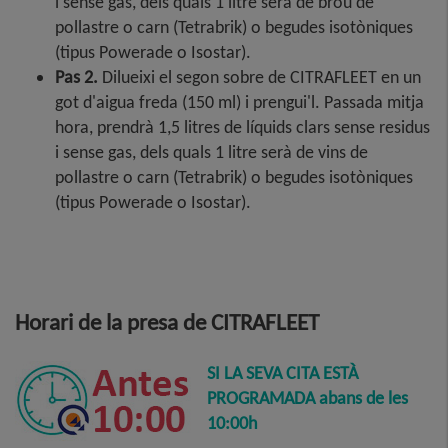
i sense gas, dels quals 1 litre serà de brou de
pollastre o carn (Tetrabrik) o begudes isotòniques
(tipus Powerade o Isostar).
Pas 2.
Dilueixi el segon sobre de CITRAFLEET en un
got d'aigua freda (150 ml) i prengui'l. Passada mitja
hora, prendrà 1,5 litres de líquids clars sense residus
i sense gas, dels quals 1 litre serà de vins de
pollastre o carn (Tetrabrik) o begudes isotòniques
(tipus Powerade o Isostar).
Horari de la presa de CITRAFLEET
SI LA SEVA CITA ESTÀ
PROGRAMADA abans de les
10:00h