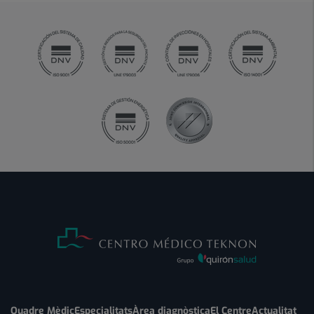
Quadre Mèdic
Especialitats
Àrea diagnòstica
El Centre
Actualitat