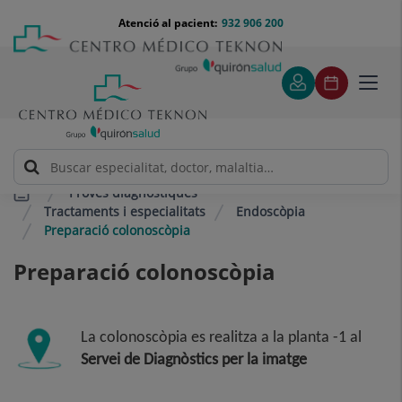
Saltar al contingut
Saltar
Menú
Atenció al pacient:
932 906 200
Select
al
teléfono
d'idi
contingut
cabecera
Toggl
navig
Proves diagnòstiques
Tractaments i especialitats
Endoscòpia
Preparació colonoscòpia
Preparació colonoscòpia
La colonoscòpia es realitza a la planta -1 al
Servei de
Diagnòstics per la imatge