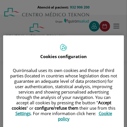
Saltar al contingut
Saltar
Menú
Atenció al pacient:
932 906 200
Select
al
teléfono
d'idi
contingut
cabecera
Toggl
navig
Cookies configuration
Proves diagnòstiques
Tractaments i especialitats
Diagnòstic per la Imatge
Quirónsalud uses its own cookies and those of third
Tomografia Computaritzada Multidetector
parties (located in countries whose legislation does not
Neurorradiologia
TC Penyal
guarantee an adequate level of data protection) for
user authentication, statistical analysis, improving
TC Penyal
services and showing personalised advertising
through the analysis of your navigation. You can
accept all cookies by pressing the button "
Accept
Prova radiològica que
cookies
" or
configure/refuse them
their use from this
consisteix en obtenir
Settings
. For more information click here:
Cookie
policy
imatges de l'os penyal del
temporal (oïda interna,