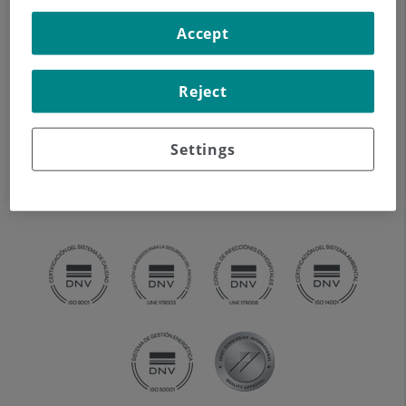
mitjana i externa) d'alta
Accept
definició anatòmica,
mitjançant l'ús d'un equip de
TC (Tomografia
Reject
Computeritzada). Indicacions: pèrdua d'audició sobtada
o crònica, quadres vertiginosos, mareig, malformacions
Settings
congènites
.