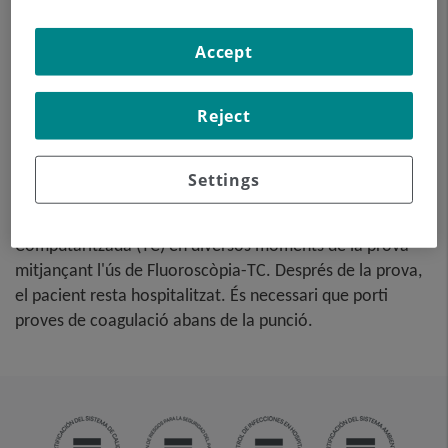
localitzada en la cavitat
abdominal, amb la intenció
Accept
de buidar el màxim possible
d'aquesta col·lecció. El
Reject
pacient haurà de mantenir el
drenatge uns quants dies, normalment fins que no sigui
productiu. Sovint es realitza sota sedació, amb l'ajuda de
Settings
l'equip d'anestèsia. Tot el procediment es realitza
controlat per imatges obtingudes per Tomografia
Computaritzada (TC) en diversos moments de la prova
mitjançant l'ús de Fluoroscòpia-TC. Després de la prova,
el pacient resta hospitalitzat. És necessari que porti
proves de coagulació abans de la punció
.