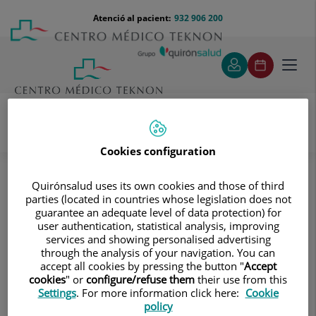
Saltar al contingut
Saltar
Menú
Atenció al pacient:
932 906 200
Select
al
teléfono
d'idi
contingut
cabecera
Toggl
navig
Cookies configuration
Proves diagnòstiques
Tractaments i especialitats
Diagnòstic per la Imatge
Tomografia Computaritzada Multidetector
Quirónsalud uses its own cookies and those of third
Intervencions guiades per TC
parties (located in countries whose legislation does not
Drenatge abdominal guiat per TC
guarantee an adequate level of data protection) for
user authentication, statistical analysis, improving
services and showing personalised advertising
Drenatge abdominal guiat per TC
through the analysis of your navigation. You can
accept all cookies by pressing the button "
Accept
Consisteix en col·locar un
cookies
" or
configure/refuse them
their use from this
Settings
. For more information click here:
Cookie
catèter de drenatge sobre
policy
una col·lecció líquida