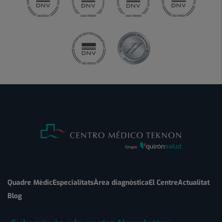
Quadre Mèdic
Especialitats
Àrea diagnòstica
El Centre
Actualitat
Blog