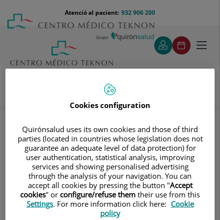
Saltar al contingut
Saltar
Menú
Atenció al pacient:
932 906 200
Select
al
teléfono
d'idi
contingut
cabecera
Toggl
navig
Cookies configuration
Proves diagnòstiques
Tractaments i especialitats
Diagnòstic per la Imatge
Ressonància Magnètica
Tòrax
RM del Mediastí
Quirónsalud uses its own cookies and those of third
parties (located in countries whose legislation does not
RM del Mediastí
guarantee an adequate level of data protection) for
user authentication, statistical analysis, improving
services and showing personalised advertising
Prova diagnòstica no
through the analysis of your navigation. You can
invasiva que consisteix en
accept all cookies by pressing the button "
Accept
cookies
" or
configure/refuse them
their use from this
l'obtenció d'imatges d'alta
Settings
. For more information click here:
Cookie
definició anatòmica del
policy