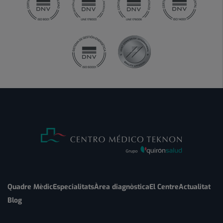
Quadre Mèdic
Especialitats
Àrea diagnòstica
El Centre
Actualitat
Blog