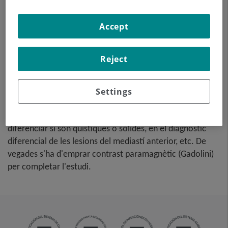
mediastí mitjançant l'ús d'un
camp electromagnètic i ones
Accept
de ràdio (amb un emissor i
un receptor). No utilitza
radiació ionitzant. El
Reject
mediastí és la part central de la caixa toràcica que inclou
el tim, els grans vasos (aorta toràcica, vena cava inferior i
superior, etc.), el cor, la tràquea i els bronquis principals,
Settings
els ganglis limfàtics mediastínics i hilars, l'esòfag, etc.
Està especialment indicada en lesions mediastíniques per
diferenciar si són quístiques o sòlides, en el diagnòstic
diferencial de les lesions del mediastí anterior, etc. De
vegades s'ha d'emprar contrast paramagnètic (Gadolini)
per completar l'estudi
.