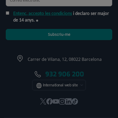
Entenc, accepto les condicions
i declaro ser major
de 14 anys.
Subscriu-me
Carrer de Vilana, 12, 08022 Barcelona
932 906 200
International web site
Aquest
Aquest
Aquest
Aquest
Aquest
Enllaç
enllaç
enllaç
enllaç
enllaç
enllaç
a
s'obrirà
s'obrirà
s'obrirà
s'obrirà
s'obrirà
una