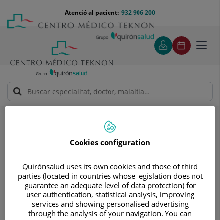
Saltar al contingut
Saltar
Menú
Atenció al pacient:
932 906 200
Select
al
teléfono
d'idi
contingut
cabecera
Toggl
navig
Proves diagnòstiques
Tractaments i especialitats
Diagnòstic per la Imatge
Ressonància Magnètica
Cookies configuration
Ressonància Magnètica
Tècnica que consisteix en l’obtenció
Quirónsalud uses its own cookies and those of third
d’imatges d’alta definició anatòmica
parties (located in countries whose legislation does not
guarantee an adequate level of data protection) for
user authentication, statistical analysis, improving
services and showing personalised advertising
through the analysis of your navigation. You can
La
Ressonància Magnètica
és una prova diagnòstica no