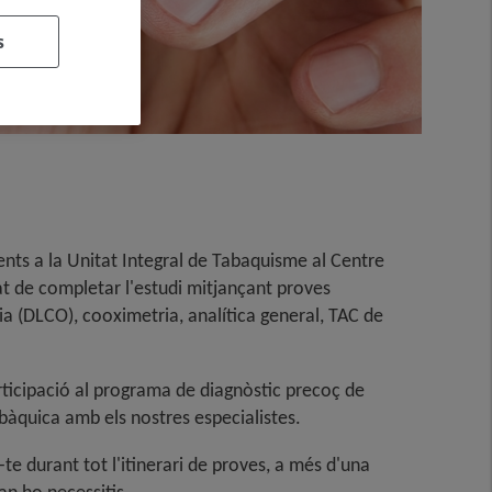
s
ents a la Unitat Integral de Tabaquisme al Centre
t de completar l'estudi mitjançant proves
ria (DLCO), cooximetria, analítica general, TAC de
rticipació al programa de diagnòstic precoç de
àquica amb els nostres especialistes.
e durant tot l'itinerari de proves, a més d'una