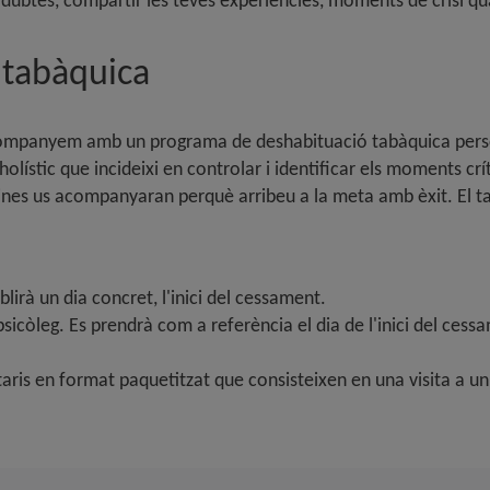
 dubtes, compartir les teves experiències, moments de crisi qu
 tabàquica
companyem amb un programa de deshabituació tabàquica persona
lístic que incideixi en controlar i identificar els moments crít
lines us acompanyaran perquè arribeu a la meta amb èxit. El tab
blirà un dia concret, l'inici del cessament.
sicòleg. Es prendrà com a referència el dia de l'inici del cess
s en format paquetitzat que consisteixen en una visita a un nu