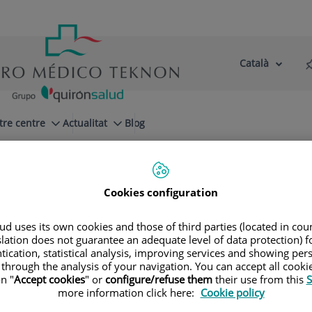
Català
Selector
Llenguatge
d'idioma
Actiu
tre centre
Actualitat
Blog
Unitat Integral de Tabaquisme
uisme
Cookies configuration
d uses its own cookies and those of third parties (located in co
slation does not guarantee an adequate level of data protection) f
tication, statistical analysis, improving services and showing per
 through the analysis of your navigation. You can accept all cooki
n "
Accept cookies
" or
configure/refuse them
their use from this
S
more information click here:
Cookie policy