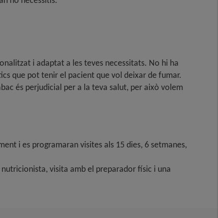
an ho necessitis.
litzat i adaptat a les teves necessitats. No hi ha
ics que pot tenir el pacient que vol deixar de fumar.
ac és perjudicial per a la teva salut, per això volem
ament i es programaran visites als 15 dies, 6 setmanes,
tricionista, visita amb el preparador físic i una