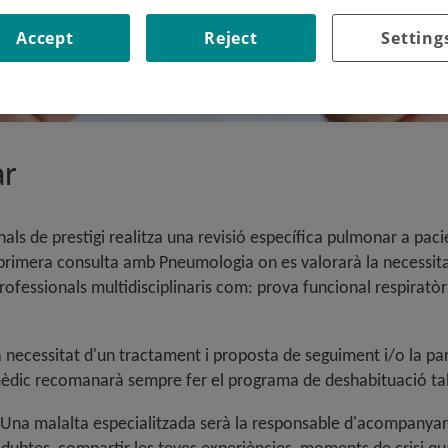
Accept
Reject
Setting
ar
als de prestigi realitza una revisió específica pulmonar a paci
rimera consulta amb Pneumologia on es valorarà la necessita
professionals multidisciplinaris com: prova funcional respiratò
a necessitat d'un tractament i proposta de seguiment i/o la pa
 mèdic recomanarà sempre fer el programa de deshabituació tab
 Una malalta especialitzada serà la responsable d'acompanyar-t