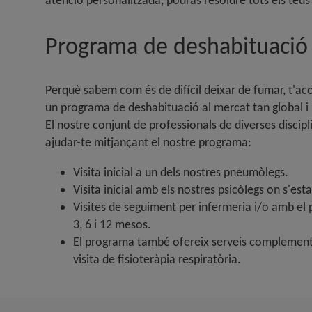
atenció personalitzada, podràs resoldre tots els teus
Programa de deshabituació
Perquè sabem com és de difícil deixar de fumar, t'a
un programa de deshabituació al mercat tan global i ho
El nostre conjunt de professionals de diverses discip
ajudar-te mitjançant el nostre programa:
Visita inicial a un dels nostres pneumòlegs.
Visita inicial amb els nostres psicòlegs on s'esta
Visites de seguiment per infermeria i/o amb el p
3, 6 i 12 mesos.
El programa també ofereix serveis complementari
visita de fisioteràpia respiratòria.