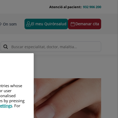
Atenció al pacient:
932 906 200
El meu Quirónsalud
Demanar cita
On som
untries whose
or user
sonalised
es by pressing
ettings
. For