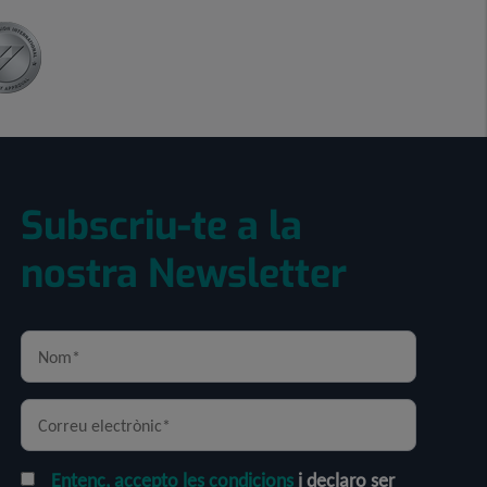
Subscriu-te a la
nostra Newsletter
Entenc, accepto les condicions
i declaro ser