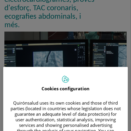
d'esforç, TAC coronaris,
ecografies abdominals, i
més.
Cookies configuration
Quirónsalud uses its own cookies and those of third
parties (located in countries whose legislation does not
guarantee an adequate level of data protection) for
user authentication, statistical analysis, improving
Quiròfan híbrid: a l'avantguarda de la
services and showing personalised advertising
innovació mèdica
through the analysis of your navigation. You can