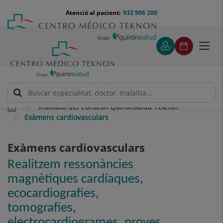
Saltar al contingut
Saltar
Menú
Atenció al pacient:
932 906 200
Select
al
teléfono
d'idi
contingut
cabecera
Toggl
navig
Instituto del Corazón Quirónsalud Teknon
Exàmens cardiovasculars
Exàmens cardiovasculars
Realitzem ressonàncies
magnètiques cardíaques,
ecocardiografies,
tomografies,
electrocardiogrames, proves