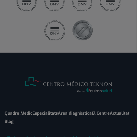
Quadre Mèdic
Especialitats
Àrea diagnòstica
El Centre
Actualitat
Blog