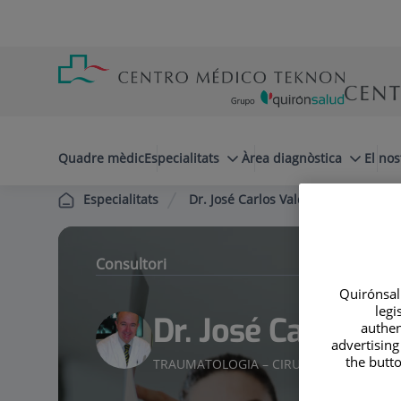
Saltar al contingut
Saltar
Menú
al
teléfono
contingut
cabecera
menuPrincipal
Quadre mèdic
Especialitats
Àrea diagnòstica
El nos
Dr. José Carlos Valdés Casas
Ar
Especialitats
Consultori
Quirónsalu
legi
Dr. José Carlos V
authen
advertising
the butto
TRAUMATOLOGIA – CIRURGIA ORTOPÈDI