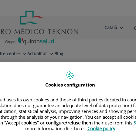
Català
Selector
Llenguatge
d'idioma
Actiu
tre centre
Actualitat
Blog
troscopia de hombro
Artroscopia en la rotura del manguito de
Cookies configuration
d uses its own cookies and those of third parties (located in co
slation does not guarantee an adequate level of data protection) f
aldés Casas
tication, statistical analysis, improving services and showing per
 through the analysis of your navigation. You can accept all cooki
n "
Accept cookies
" or
configure/refuse them
their use from this
S
CA ADULTS
more information click here:
Cookie policy