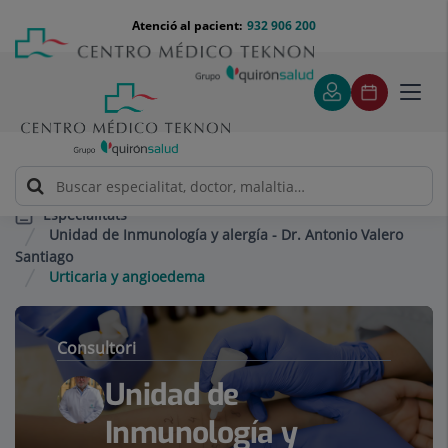
Saltar al contingut
Saltar
Menú
Atenció al pacient:
932 906 200
Select
al
teléfono
d'idi
contingut
cabecera
Toggl
navig
Especialitats
Unidad de Inmunología y alergía - Dr. Antonio Valero
Santiago
Urticaria y angioedema
Consultori
Unidad de
Inmunología y