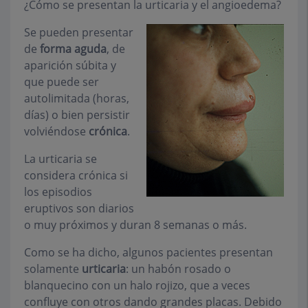
¿Cómo se presentan la urticaria y el angioedema?
Se pueden presentar
de
forma aguda
, de
aparición súbita y
que puede ser
autolimitada (horas,
días) o bien persistir
volviéndose
crónica
.
La urticaria se
considera crónica si
los episodios
eruptivos son diarios
o muy próximos y duran 8 semanas o más.
Como se ha dicho, algunos pacientes presentan
solamente
urticaria
: un habón rosado o
blanquecino con un halo rojizo, que a veces
confluye con otros dando grandes placas. Debido