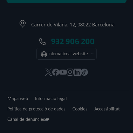
Carrer de Vilana, 12, 08022 Barcelona
932 906 200
International web site
Aquest
Aquest
Aquest
Aquest
Aquest
Enllaç
enllaç
enllaç
enllaç
enllaç
enllaç
a
s'obrirà
s'obrirà
s'obrirà
s'obrirà
s'obrirà
una
en
en
en
en
en
aplicació
Mapa web
Informació legal
una
una
una
una
una
externa.
finestra
finestra
finestra
finestra
finestra
Política de protecció de dades
Cookies
Accessibilitat
nova.
nova.
nova.
nova.
nova.
Canal de denúncies