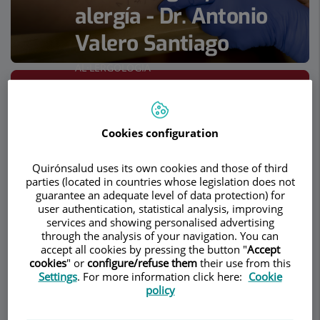
alergía - Dr. Antonio
Valero Santiago
AL·LERGOLOGIA
Demanar Cita
Descripció
Serveis
Equip
Contacte
Dades d'interès
Cookies configuration
Horari
Quirónsalud uses its own cookies and those of third
parties (located in countries whose legislation does not
guarantee an adequate level of data protection) for
user authentication, statistical analysis, improving
services and showing personalised advertising
Urticaria y angioedema
through the analysis of your navigation. You can
accept all cookies by pressing the button "
Accept
cookies
" or
configure/refuse them
their use from this
¿Qué son la urticaria y el angioedema?
Settings
. For more information click here:
Cookie
policy
La
urticaria y el angioedema
son dos procesos
similares que se deben a reacciones vasculares